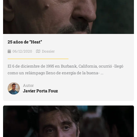
25 años de “Heat”
06/12/2020
Dossier
El 6 de diciembre de 1995 en Burbank, California, ocurrió -llegó
como un relámpago lleno de energía de la buena- ...
Autor
Javier Porta Fouz