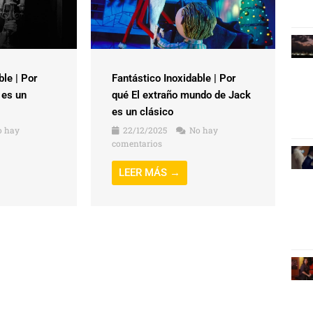
ble | Por
Fantástico Inoxidable | Por
 es un
qué El extraño mundo de Jack
es un clásico
 hay
22/12/2025
No hay
comentarios
LEER MÁS →