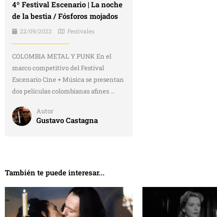
4º Festival Escenario | La noche
de la bestia / Fósforos mojados
22/09/2022
Festivales
COLOMBIA METAL Y PUNK En el
marco competitivo del Festival
Escenario Cine + Música se presentan
dos películas colombianas afines ...
Autor
Gustavo Castagna
También te puede interesar...