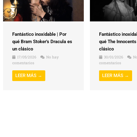
Fantástico inoxidable | Por
Fantástico inoxida
qué Bram Stoker’s Dracula es
qué The Innocents
un clásico
clásico
17/05/2026
No hay
30/01/2026
No
comentarios
comentarios
LEER MÁS →
LEER MÁS →