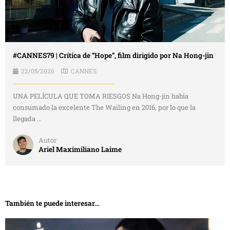
#CANNES79 | Crítica de “Hope”, film dirigido por Na Hong-jin
22/05/2026
CANNES
UNA PELÍCULA QUE TOMA RIESGOS Na Hong-jin había
consumado la excelente The Wailing en 2016, por lo que la
llegada ...
Autor
Ariel Maximiliano Laime
También te puede interesar...