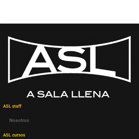
ASL staff
Nosotros
ASL cursos