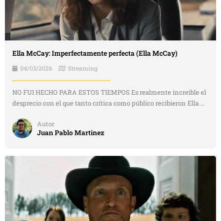
Ella McCay: Imperfectamente perfecta (Ella McCay)
04/03/2026
Streaming
NO FUI HECHO PARA ESTOS TIEMPOS Es realmente increíble el
desprecio con el que tanto crítica como público recibieron Ella ...
Autor
Juan Pablo Martinez