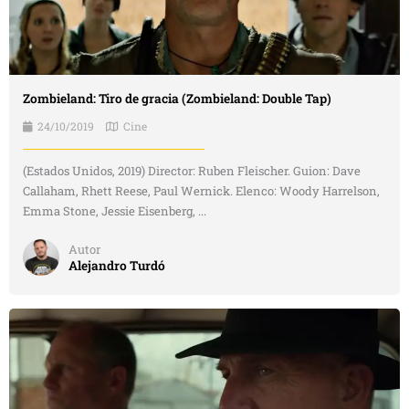
Zombieland: Tiro de gracia (Zombieland: Double Tap)
24/10/2019
Cine
(Estados Unidos, 2019) Director: Ruben Fleischer. Guion: Dave
Callaham, Rhett Reese, Paul Wernick. Elenco: Woody Harrelson,
Emma Stone, Jessie Eisenberg, ...
Autor
Alejandro Turdó