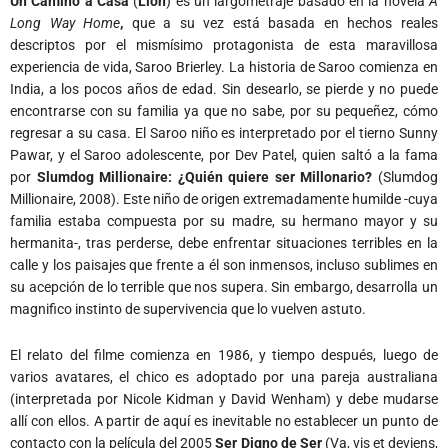
Un Camino a Casa
(
Lion
) es un largometraje basado en la novela
A
Long Way Home
,
que a su vez está basada en hechos reales
descriptos por el mismísimo protagonista de esta maravillosa
experiencia de vida, Saroo Brierley. La historia de Saroo comienza en
India, a los pocos años de edad. Sin desearlo, se pierde y no puede
encontrarse con su familia ya que no sabe, por su pequeñez, cómo
regresar a su casa. El Saroo niño es interpretado por el tierno Sunny
Pawar, y el Saroo adolescente, por Dev Patel, quien saltó a la fama
por
Slumdog Millionaire: ¿Quién quiere ser Millonario?
(Slumdog
Millionaire, 2008). Este niño de origen extremadamente humilde -cuya
familia estaba compuesta por su madre, su hermano mayor y su
hermanita-, tras perderse, debe enfrentar situaciones terribles en la
calle y los paisajes que frente a él son inmensos, incluso sublimes en
su acepción de lo terrible que nos supera. Sin embargo, desarrolla un
magnifico instinto de supervivencia que lo vuelven astuto.
El relato del filme comienza en 1986, y tiempo después, luego de
varios avatares, el chico es adoptado por una pareja australiana
(interpretada por Nicole Kidman y David Wenham) y debe mudarse
allí con ellos. A partir de aquí es inevitable no establecer un punto de
contacto con la película del 2005
Ser Digno de Ser
(Va, vis et deviens,