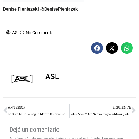
Denise Pieniazek | @DenisePieniazek
ASL
No Comments
ASL
Prev
N
ANTERIOR
SIGUIENTE
La Gran Muralla, según Martín Chiavarino
John Wick 2: Un Nuevo Día para Matar (John Wick: Chapter 2)
Dejá un comentario
Tu dirección de correo electrónico no será publicada.
Los campos