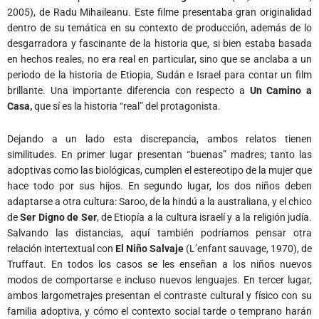
2005), de Radu Mihaileanu. Este filme presentaba gran originalidad
dentro de su temática en su contexto de producción, además de lo
desgarradora y fascinante de la historia que, si bien estaba basada
en hechos reales, no era real en particular, sino que se anclaba a un
periodo de la historia de Etiopia, Sudán e Israel para contar un film
brillante. Una importante diferencia con respecto a
Un Camino
a
Casa
,
que sí es la historia “real” del protagonista.
Dejando a un lado esta discrepancia, ambos relatos tienen
similitudes. En primer lugar presentan “buenas” madres; tanto las
adoptivas como las biológicas, cumplen el estereotipo de la mujer que
hace todo por sus hijos. En segundo lugar, los dos niños deben
adaptarse a otra cultura: Saroo, de la hindú a la australiana, y el chico
de
Ser Digno de Ser
, de Etiopía a la cultura israelí y a la religión judía.
Salvando las distancias, aquí también podríamos pensar otra
relación intertextual con
El Niño Salvaje
(L’enfant sauvage, 1970), de
Truffaut. En todos los casos se les enseñan a los niños nuevos
modos de comportarse e incluso nuevos lenguajes. En tercer lugar,
ambos largometrajes presentan el contraste cultural y físico con su
familia adoptiva, y cómo el contexto social tarde o temprano harán