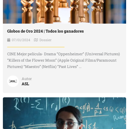
Globos de Oro 2024 | Todos los ganadores
07/01/2024
Dossier
CINE Mejor película- Drama “Oppenheimer” (Universal Pictures)
”Killers of the Flower Moon” (Apple Original Films/Paramount
Pictures) “Maestro” (Netflix) ”Past Lives” ...
Autor
ASL