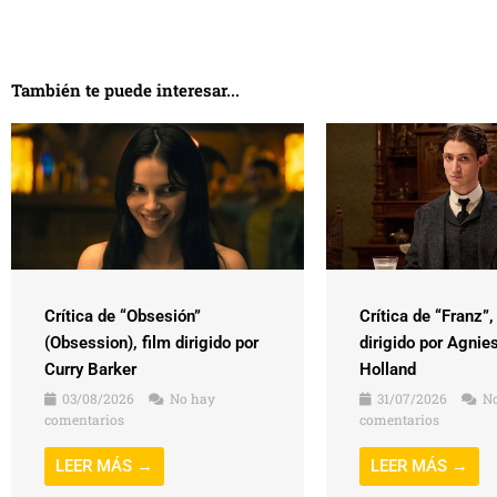
También te puede interesar...
Crítica de “Obsesión”
Crítica de “Franz”,
(Obsession), film dirigido por
dirigido por Agnie
Curry Barker
Holland
03/08/2026
No hay
31/07/2026
No
comentarios
comentarios
LEER MÁS →
LEER MÁS →