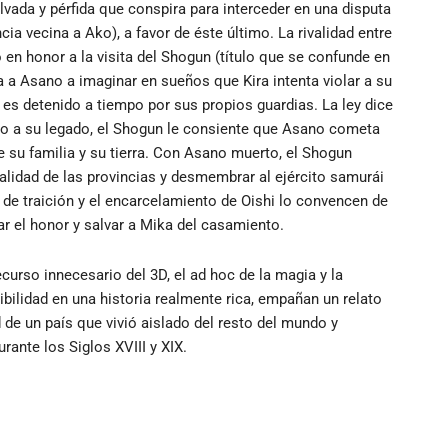
vada y pérfida que conspira para interceder en una disputa
ia vecina a Ako), a favor de éste último. La rivalidad entre
 en honor a la visita del Shogun (título que se confunde en
va a Asano a imaginar en sueños que Kira intenta violar a su
 es detenido a tiempo por sus propios guardias. La ley dice
to a su legado, el Shogun le consiente que Asano cometa
de su familia y su tierra. Con Asano muerto, el Shogun
validad de las provincias y desmembrar al ejército samurái
 de traición y el encarcelamiento de Oishi lo convencen de
r el honor y salvar a Mika del casamiento.
ecurso innecesario del 3D, el ad hoc de la magia y la
bilidad en una historia realmente rica, empañan un relato
 de un país que vivió aislado del resto del mundo y
nte los Siglos XVIII y XIX.