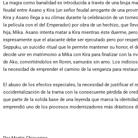
La magia como banalidad es introducida a través de una bruja mal
feudal entre Asano y Kira (un señor feudal arrogante de una provinc
Kira y Asano llega a su clímax durante la celebración de un torneo
la película con el del Emperador) por obra de un hechizo, que lle
hija, Mika. Asano intenta matar a Kira mientras éste duerme, pero
expresamente que el atacante debe ser ejecutado pero por respe
Seppuku, un suicidio ritual que le permite mantener su honor, el 
decide unir en matrimonio a Mika con Kira para finalizar con la ri
de Ako, convirtiéndolos en Ronin, samuráis sin amo. Los indicios
la necesidad de emprender el camino de la venganza para restaura
El abuso de los efectos especiales, la necesidad de justificar el r
occidentalización de la trama con la consecuente pérdida de credi
que parte de la solida base de una leyenda que marca la identidad
emprendió uno de los procesos modernizadores más drásticos dura
Por Martín Chiavarino