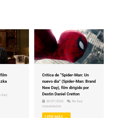
 film
Crítica de “Spider-Man: Un
szka
nuevo día” (Spider-Man: Brand
New Day), film dirigido por
Destin Daniel Cretton
 hay
30/07/2026
No hay
comentarios
LEER MÁS →