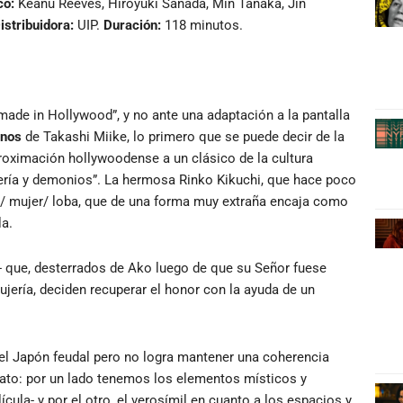
co:
Keanu Reeves, Hiroyuki Sanada, Min Tanaka, Jin
istribuidora:
UIP.
Duración:
118 minutos.
made in Hollywood”, y no ante una adaptación a la pantalla
inos
de Takashi Miike, lo primero que se puede decir de la
proximación hollywoodense a un clásico de la cultura
jería y demonios”. La hermosa Rinko Kikuchi, que hace poco
ja/ mujer/ loba, que de una forma muy extraña encaja como
la.
s- que, desterrados de Ako luego de que su Señor fuese
jería, deciden recuperar el honor con la ayuda de un
del Japón feudal pero no logra mantener una coherencia
elato: por un lado tenemos los elementos místicos y
cula- y por el otro, el verosímil en cuanto a los espacios y