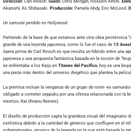
Dirección:
Carl Rinsch.
Guión:
Chris Morgan, Hossein Amini.
Elen
Akanishi, Ko Shibasaki.
Producción:
Pamela Abdy, Eric McLeod.
D
Un samurái perdido en Hollywood
Partiendo de la base de que estamos ante otra obra pirotécnica “
grande de una leyenda japonesa, como lo fue el caso de
13 Ases
ópera prima de Carl Rinsch es que resulta un híbrido entre una a
japonesa y una propuesta fantástica basada en la noción de “bru
se enfrentaba a los Kaiju en
Titanes del Pacífico
, hoy es una bru
una pieza más dentro del universo diegético que plantea la pelícu
La premisa incluye la venganza de un grupo de ronin -ex samurái
obligado a cometer seppuku por una ofensa relacionada con la bru
mestizo, Kai (Keanu Reeves).
El diseño de producción capta la grandeza visual del imaginario 
estilística debido a la cantidad de géneros que confluyen en el r
sobrenaturales -propios de la leyenda en la que está basada la pelí