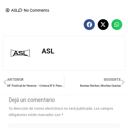
ASL
No Comments
ASL
Prev
N
ANTERIOR
SIGUIENTE
69° Festival de Venecia – Crónica N°4: Passion / The Company You Keep / Addormentata
Buenas Noches, Muchas Gracias
Dejá un comentario
Tu dirección de correo electrónico no será publicada.
Los campos
obligatorios están marcados con
*
Escribí