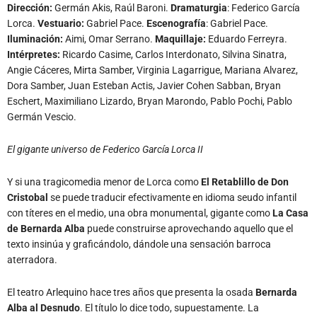
Dirección:
Germán Akis, Raúl Baroni.
Dramaturgia
: Federico García
Lorca.
Vestuario:
Gabriel Pace.
Escenografía
: Gabriel Pace.
Iluminación
:
Aimi, Omar Serrano.
Maquillaje
:
Eduardo Ferreyra.
Intérpretes:
Ricardo Casime, Carlos Interdonato, Silvina Sinatra,
Angie Cáceres, Mirta Samber, Virginia Lagarrigue, Mariana Alvarez,
Dora Samber, Juan Esteban Actis, Javier Cohen Sabban, Bryan
Eschert, Maximiliano Lizardo, Bryan Marondo, Pablo Pochi, Pablo
Germán Vescio.
El gigante universo de Federico García Lorca II
Y si una tragicomedia menor de Lorca como
El Retablillo de Don
Cristobal
se puede traducir efectivamente en idioma seudo infantil
con títeres en el medio, una obra monumental, gigante como
La Casa
de Bernarda Alba
puede construirse aprovechando aquello que el
texto insinúa y graficándolo, dándole una sensación barroca
aterradora.
El teatro Arlequino hace tres años que presenta la osada
Bernarda
Alba al Desnudo
. El título lo dice todo, supuestamente. La