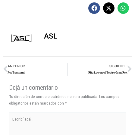
ASL
Prev
N
ANTERIOR
SIGUIENTE
PosTsunami
Rita Lee en el Teatro Gran Rex
Dejá un comentario
Tu dirección de correo electrónico no será publicada.
Los campos
obligatorios están marcados con
*
Escribí
acá...