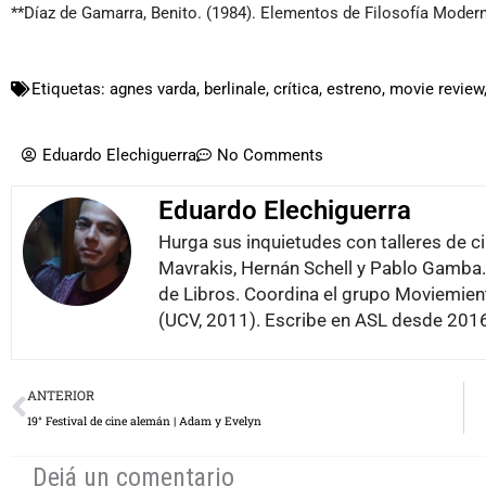
**Díaz de Gamarra, Benito. (1984). Elementos de Filosofía Moder
Etiquetas:
agnes varda
,
berlinale
,
crítica
,
estreno
,
movie review
Eduardo Elechiguerra
No Comments
Eduardo Elechiguerra
Hurga sus inquietudes con talleres de c
Mavrakis, Hernán Schell y Pablo Gamba. 
de Libros. Coordina el grupo Moviemie
(UCV, 2011). Escribe en ASL desde 201
Prev
ANTERIOR
19° Festival de cine alemán | Adam y Evelyn
Dejá un comentario