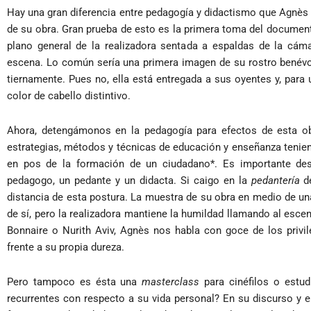
Hay una gran diferencia entre pedagogía y didactismo que Agnès
de su obra. Gran prueba de esto es la primera toma del documenta
plano general de la realizadora sentada a espaldas de la cám
escena. Lo común sería una primera imagen de su rostro benévo
tiernamente. Pues no, ella está entregada a sus oyentes y, par
color de cabello distintivo.
Ahora, detengámonos en la pedagogía para efectos de esta ob
estrategias, métodos y técnicas de educación y enseñanza tenie
en pos de la formación de un ciudadano*. Es importante des
pedagogo, un pedante y un didacta. Si caigo en la
pedantería
de
distancia de esta postura. La muestra de su obra en medio de un
de sí, pero la realizadora mantiene la humildad llamando al esc
Bonnaire o Nurith Aviv, Agnès nos habla con goce de los privil
frente a su propia dureza.
Pero tampoco es ésta una
masterclass
para cinéfilos o estud
recurrentes con respecto a su vida personal? En su discurso y en 