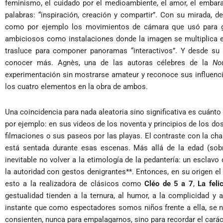
feminismo, el cuidado por el medioambiente, el amor, el embara
palabras: “inspiración, creación y compartir”. Con su mirada, 
como por ejemplo los movimientos de cámara que usó para gr
ambiciosos como instalaciones donde la imagen se multiplica en
trasluce para componer panoramas “interactivos”. Y desde su 
conocer más. Agnès, una de las autoras célebres de la
No
experimentación sin mostrarse amateur y reconoce sus influenc
los cuatro elementos en la obra de ambos.
Una coincidencia para nada aleatoria sino significativa es cuán
por ejemplo: en sus videos de los noventa y principios de los d
filmaciones o sus paseos por las playas. El contraste con la charl
está sentada durante esas escenas. Más allá de la edad (sob
inevitable no volver a la etimología de la pedantería: un esclavo
la autoridad con gestos denigrantes**. Entonces, en su origen e
esto a la realizadora de clásicos como
Cléo de 5 a 7
,
La feli
gestualidad tienden a la ternura, al humor, a la complicidad 
instante que como espectadores somos niños frente a ella, se
consienten, nunca para empalagarnos, sino para recordar el carác