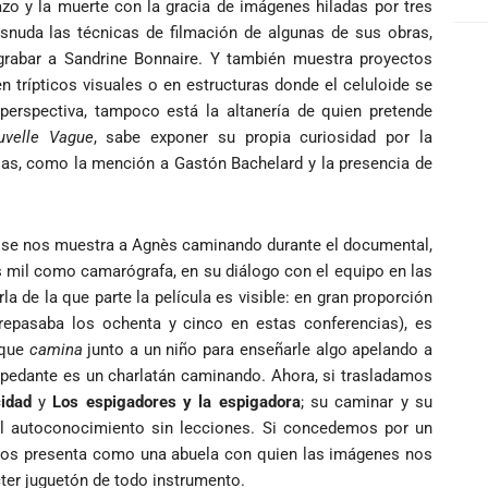
zo y la muerte con la gracia de imágenes hiladas por tres
desnuda las técnicas de filmación de algunas de sus obras,
abar a Sandrine Bonnaire. Y también muestra proyectos
 trípticos visuales o en estructuras donde el celuloide se
perspectiva, tampoco está la altanería de quien pretende
uvelle Vague
, sabe exponer su propia curiosidad por la
ias, como la mención a Gastón Bachelard y la presencia de
to se nos muestra a Agnès caminando durante el documental,
os mil como camarógrafa, en su diálogo con el equipo en las
a de la que parte la película es visible: en gran proporción
repasaba los ochenta y cinco en estas conferencias), es
 que
camina
junto a un niño para enseñarle algo apelando a
l pedante es un charlatán caminando. Ahora, si trasladamos
cidad
y
Los espigadores y la espigadora
; su caminar y su
y al autoconocimiento sin lecciones. Si concedemos por un
 nos presenta como una abuela con quien las imágenes nos
ter juguetón de todo instrumento.