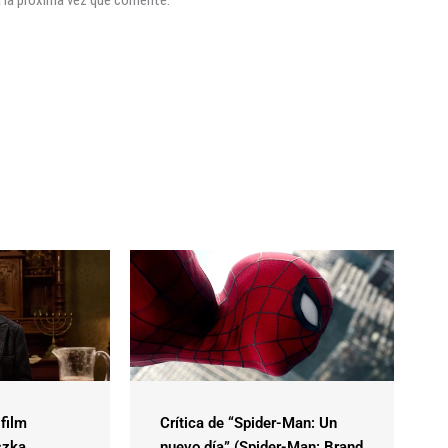
a la próxima vez que comente.
 film
Crítica de “Spider-Man: Un
szka
nuevo día” (Spider-Man: Brand