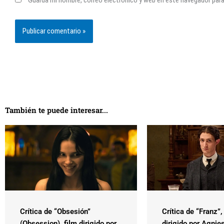
Guarda mi nombre, correo electrónico y web en este navegador par
También te puede interesar...
Crítica de “Obsesión”
Crítica de “Franz”,
(Obsession), film dirigido por
dirigido por Agnie