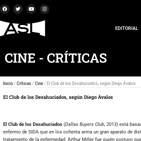
Ir
F
T
Y
I
a
w
o
n
al
c
i
u
s
contenido
e
t
t
t
b
t
u
a
EDITORIAL
o
e
b
g
o
r
e
r
k
a
m
CINE
-
CRÍTICAS
Inicio
/
Críticas
/
Cine
/ El Club de los Desahuciados, según Diego Ávalos
El Club de los Desahuciados, según Diego Ávalos
El Club de los Desahuciados
(
Dallas Buyers Club
, 2013) está basa
enfermo de SIDA que en los ochenta arma un gran aparato de distri
tratamiento de la enfermedad. Arthur Miller fue quién sostuvo qu