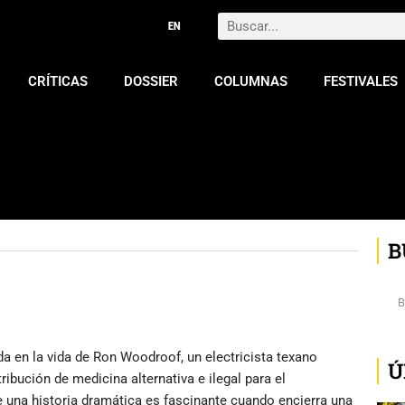
Search
CRÍTICAS
DOSSIER
COLUMNAS
FESTIVALES
B
da en la vida de Ron Woodroof, un electricista texano
Ú
bución de medicina alternativa e ilegal para el
e una historia dramática es fascinante cuando encierra una