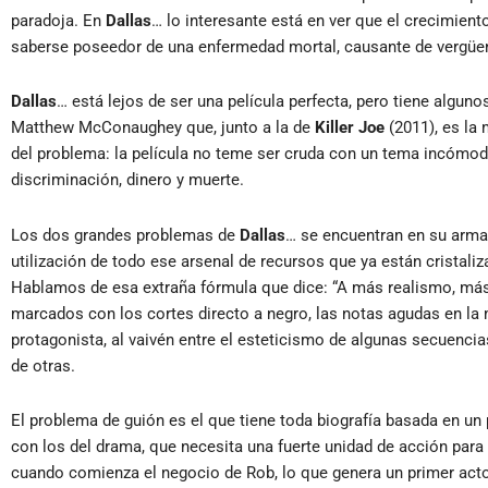
paradoja. En
Dallas
… lo interesante está en ver que el crecimient
saberse poseedor de una enfermedad mortal, causante de vergüen
Dallas
… está lejos de ser una película perfecta, pero tiene algun
Matthew McConaughey que, junto a la de
Killer Joe
(2011), es la 
del problema: la película no teme ser cruda con un tema incómo
discriminación, dinero y muerte.
Los dos grandes problemas de
Dallas
… se encuentran en su arma
utilización de todo ese arsenal de recursos que ya están cristali
Hablamos de esa extraña fórmula que dice: “A más realismo, m
marcados con los cortes directo a negro, las notas agudas en la 
protagonista, al vaivén entre el esteticismo de algunas secuenci
de otras.
El problema de guión es el que tiene toda biografía basada en un 
con los del drama, que necesita una fuerte unidad de acción para c
cuando comienza el negocio de Rob, lo que genera un primer acto