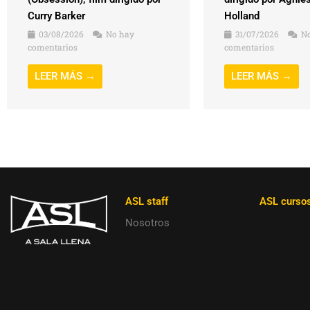
Curry Barker
Holland
03/08/2026
No hay
31/07/2026
No
comentarios
comentarios
LEER MÁS →
LEER MÁS →
ASL staff
ASL curso
Nosotros