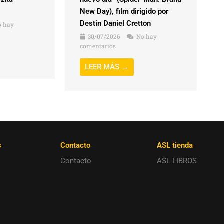
New Day), film dirigido por
Destin Daniel Cretton
 hay
30/07/2026
No hay
comentarios
LEER MÁS →
s
Contacto
ASL tienda
Contacto
ASL LIBROS