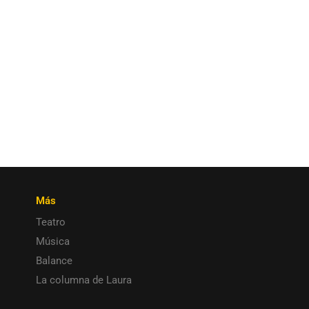
Más
Teatro
Música
Balance
La columna de Laura