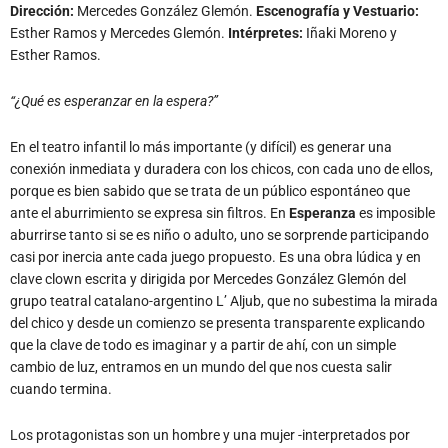
Dirección:
Mercedes González Glemón.
Escenografía y Vestuario:
Esther Ramos y Mercedes Glemón.
Intérpretes:
Iñaki Moreno y
Esther Ramos.
“¿Qué es esperanzar en la espera?”
En el teatro infantil lo más importante (y difícil) es generar una
conexión inmediata y duradera con los chicos, con cada uno de ellos,
porque es bien sabido que se trata de un público espontáneo que
ante el aburrimiento se expresa sin filtros. En
Esperanza
es imposible
aburrirse tanto si se es niño o adulto, uno se sorprende participando
casi por inercia ante cada juego propuesto. Es una obra lúdica y en
clave clown escrita y dirigida por Mercedes González Glemón del
grupo teatral catalano-argentino L’ Aljub, que no subestima la mirada
del chico y desde un comienzo se presenta transparente explicando
que la clave de todo es imaginar y a partir de ahí, con un simple
cambio de luz, entramos en un mundo del que nos cuesta salir
cuando termina.
Los protagonistas son un hombre y una mujer -interpretados por