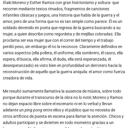
Iñaki Moreno y Esther Ramos con gran histrionismo y soltura- que
recorren mediante textos rimados, fragmentos de canciones
infantiles clásicas y juegos, una historia que habla de la guerra y el
amor, pero de una forma que no es tan simple como parece. Él es un
soldado devenido en poeta que regresa de la guerra buscando a su
mujer, a quien describe como regordeta y de mejillas coloradas. Ella
proclama ser esa mujer que con el correr del tiempo y el trabajo
perdió peso, sin embargo él no la reconoce. Claramente definidos en
varios aspectos (ella pollera, él uniforme, ella sombrero, él casco, ella
espera, él busca, ella afirma, él duda, ella está esperanzada, él
desesperanzado) es visto bien en profundidad un derrotero hacia la
reconstrucción de aquello que la guerra aniquila: el amor como fuerza
creadora de vida.
Me resultó sumamente llamativa la ausencia de música, sobre todo
porque durante el transcurso de la obra no lo noté; Moreno y Ramos
no dejan espacio libre sobre el escenario ni en lo verbal y llevan
adelante un
ping pong
entre ellos y el público que no necesita de
otros artificios de puesta en escena para llamar la atención. Chicos y
adultos participan y se divierten en todo momento gracias a un