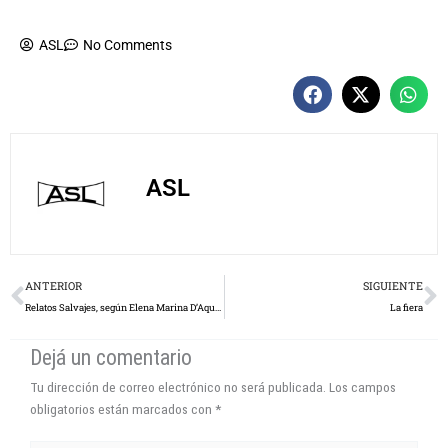
ASL
Prev
N
ANTERIOR
SIGUIENTE
Relatos Salvajes, según Elena Marina D’Aquila
La fiera
Dejá un comentario
Tu dirección de correo electrónico no será publicada.
Los campos
obligatorios están marcados con
*
Escribí
acá...