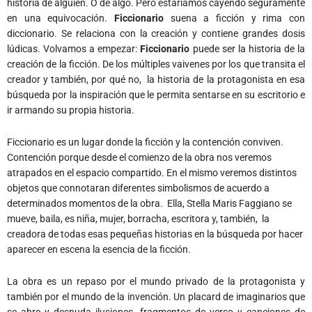
historia de alguien. O de algo. Pero estaríamos cayendo seguramente
en una equivocación.
Ficcionario
suena a ficción y rima con
diccionario. Se relaciona con la creación y contiene grandes dosis
lúdicas. Volvamos a empezar:
Ficcionario
puede ser la historia de la
creación de la ficción. De los múltiples vaivenes por los que transita el
creador y también, por qué no, la historia de la protagonista en esa
búsqueda por la inspiración que le permita sentarse en su escritorio e
ir armando su propia historia.
Ficcionario
es un lugar donde la ficción y la contención conviven.
Contención porque desde el comienzo de la obra nos veremos
atrapados en el espacio compartido. En el mismo veremos distintos
objetos que connotaran diferentes simbolismos de acuerdo a
determinados momentos de la obra. Ella, Stella Maris Faggiano se
mueve, baila, es niña, mujer, borracha, escritora y, también, la
creadora de todas esas pequeñas historias en la búsqueda por hacer
aparecer en escena la esencia de la ficción.
La obra es un repaso por el mundo privado de la protagonista y
también por el mundo de la invención. Un placard de imaginarios que
se abre y desnuda ilusiones, fragmentos de verso y canciones de