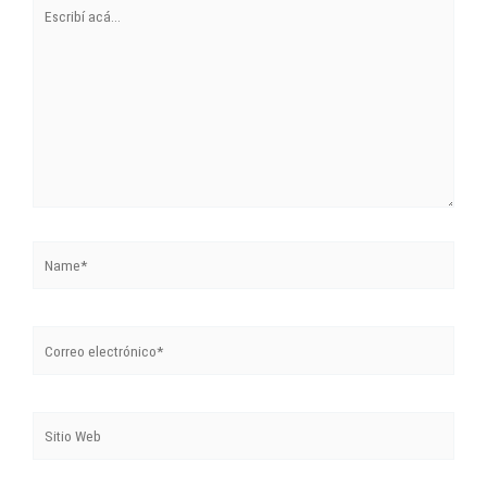
Name*
Correo
electrónico*
Sitio
Web
Guarda mi nombre, correo electrónico y web en este navegador
para la próxima vez que comente.