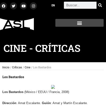
Ir
F
T
Y
I
Search
a
w
o
n
al
c
i
u
s
contenido
e
t
t
t
b
t
u
a
o
e
b
g
o
r
e
r
k
a
m
CINE
-
CRÍTICAS
Inicio
/
Críticas
/
Cine
/ Los Bastardos
Los Bastardos
Los Bastardos
(México / EEUU / Francia, 2008)
Dirección
: Amat Escalante.
Guión
: Amat y Martín Escalante.