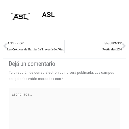
ASL
Prev
N
ANTERIOR
SIGUIENTE
Las Crónicas de Narnia: La Travesía del Viajero del Alba 3D, Según Cecilia Tedesco
Festivales 2010
Dejá un comentario
Tu dirección de correo electrónico no será publicada.
Los campos
obligatorios están marcados con
*
Escribí
acá...