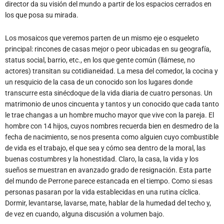
director da su visión del mundo a partir de los espacios cerrados en
los que posa su mirada.
Los mosaicos que veremos parten de un mismo eje o esqueleto
principal: rincones de casas mejor o peor ubicadas en su geografía,
status social, barrio, etc., en los que gente común (llámese, no
actores) transitan su cotidianeidad. La mesa del comedor, la cocina y
un resquicio de la casa de un conocido son los lugares donde
transcurre esta sinécdoque de la vida diaria de cuatro personas. Un
matrimonio de unos cincuenta y tantos y un conocido que cada tanto
le trae changas a un hombre mucho mayor que vive con la pareja. El
hombre con 14 hijos, cuyos nombres recuerda bien en desmedro de la
fecha de nacimiento, se nos presenta como alguien cuyo combustible
de vida es el trabajo, el que sea y cómo sea dentro de la moral, las
buenas costumbres y la honestidad. Claro, la casa, la vida y los
sueños se muestran en avanzado grado de resignación. Esta parte
del mundo de Perrone parece estancada en el tiempo. Como si esas
personas pasaran por la vida establecidas en una rutina cíclica.
Dormir, levantarse, lavarse, mate, hablar de la humedad del techo y,
de vez en cuando, alguna discusión a volumen bajo.