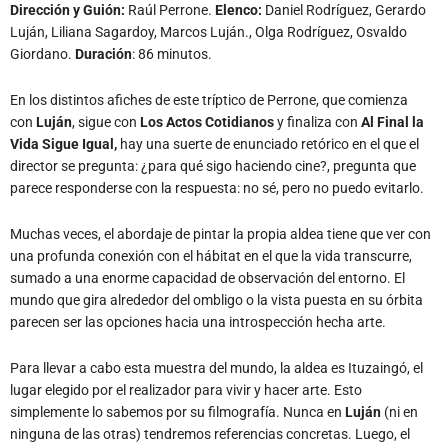
Dirección y Guión:
Raúl Perrone.
Elenco:
Daniel Rodríguez, Gerardo
Luján, Liliana Sagardoy, Marcos Luján., Olga Rodríguez, Osvaldo
Giordano.
Duración
: 86 minutos.
En los distintos afiches de este tríptico de Perrone, que comienza
con
Luján
, sigue con
Los Actos Cotidianos
y finaliza con
Al Final la
Vida Sigue Igual,
hay una suerte de enunciado retórico en el que el
director se pregunta: ¿para qué sigo haciendo cine?, pregunta que
parece responderse con la respuesta: no sé, pero no puedo evitarlo.
Muchas veces, el abordaje de pintar la propia aldea tiene que ver con
una profunda conexión con el hábitat en el que la vida transcurre,
sumado a una enorme capacidad de observación del entorno. El
mundo que gira alrededor del ombligo o la vista puesta en su órbita
parecen ser las opciones hacia una introspección hecha arte.
Para llevar a cabo esta muestra del mundo, la aldea es Ituzaingó, el
lugar elegido por el realizador para vivir y hacer arte. Esto
simplemente lo sabemos por su filmografía. Nunca en
Luján
(ni en
ninguna de las otras) tendremos referencias concretas. Luego, el