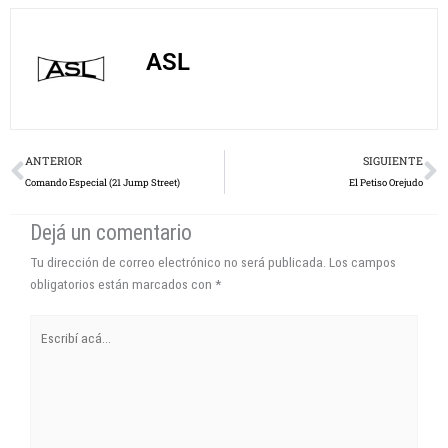
ASL
Prev
N
ANTERIOR
SIGUIENTE
Comando Especial (21 Jump Street)
El Petiso Orejudo
Dejá un comentario
Tu dirección de correo electrónico no será publicada.
Los campos
obligatorios están marcados con
*
Escribí
acá...