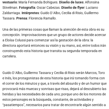
vestuario
: María Fernanda Bohigues.
Diseño de luces
: Alfonsina
Stivelman.
Fotografía
: Oscar Cabezas.
Diseño de flyer
: Luciano
Zaldarriaga.
Intérpretes
: Guido D´Albo, Cecilia di Risio, Guillermo
Tassara.
Prensa
: Florencia Ramallo.
Una de las primeras cosas que llaman la atención de esta obra es su
concepción. Improvisaciones que un grupo de actores decide acercar
a Eloísa Colussi para comenzar así la gestación de la obra: la
directora aportará entonces su visión y su mano, así, entre todos irán
construyendo esta historia que transita su segunda temporada en
cartelera.
Guido D´Albo, Guillermo Tassara y Cecilia di Risio serán Marcos, Toro
e Inés, los protagonistas de esta historia que irá tomando forma con
el correr de los minutos y que, a través del absurdo y de un humor que
provocará más muecas y sonrisas que risas, dejará al descubierto las
heridas y las necesidades de cada uno; porque uno de los motores de
estos personajes es la búsqueda, constante, de actividades y
“pasatiempos”, necesarios para tratar de encontrarle algún sentido a