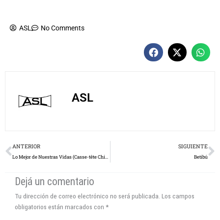
ASL
No Comments
ASL
Prev
N
ANTERIOR
SIGUIENTE
Lo Mejor de Nuestras Vidas (Casse-tête Chinois)
Betibú
Dejá un comentario
Tu dirección de correo electrónico no será publicada.
Los campos
obligatorios están marcados con
*