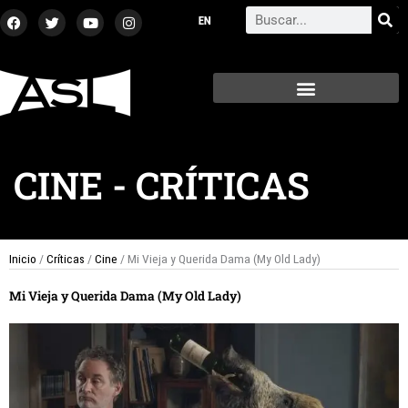
Ir
F
T
Y
I
Search
a
w
o
n
al
c
i
u
s
contenido
e
t
t
t
b
t
u
a
o
e
b
g
o
r
e
r
k
a
m
CINE
-
CRÍTICAS
Inicio
/
Críticas
/
Cine
/ Mi Vieja y Querida Dama (My Old Lady)
Mi Vieja y Querida Dama (My Old Lady)