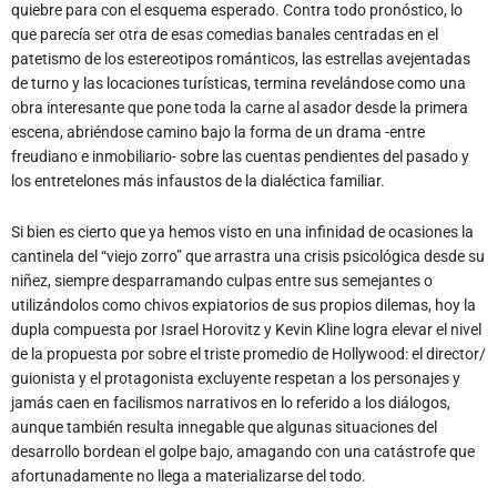
quiebre para con el esquema esperado. Contra todo pronóstico, lo
que parecía ser otra de esas comedias banales centradas en el
patetismo de los estereotipos románticos, las estrellas avejentadas
de turno y las locaciones turísticas, termina revelándose como una
obra interesante que pone toda la carne al asador desde la primera
escena, abriéndose camino bajo la forma de un drama -entre
freudiano e inmobiliario- sobre las cuentas pendientes del pasado y
los entretelones más infaustos de la dialéctica familiar.
Si bien es cierto que ya hemos visto en una infinidad de ocasiones la
cantinela del “viejo zorro” que arrastra una crisis psicológica desde su
niñez, siempre desparramando culpas entre sus semejantes o
utilizándolos como chivos expiatorios de sus propios dilemas, hoy la
dupla compuesta por Israel Horovitz y Kevin Kline logra elevar el nivel
de la propuesta por sobre el triste promedio de Hollywood: el director/
guionista y el protagonista excluyente respetan a los personajes y
jamás caen en facilismos narrativos en lo referido a los diálogos,
aunque también resulta innegable que algunas situaciones del
desarrollo bordean el golpe bajo, amagando con una catástrofe que
afortunadamente no llega a materializarse del todo.