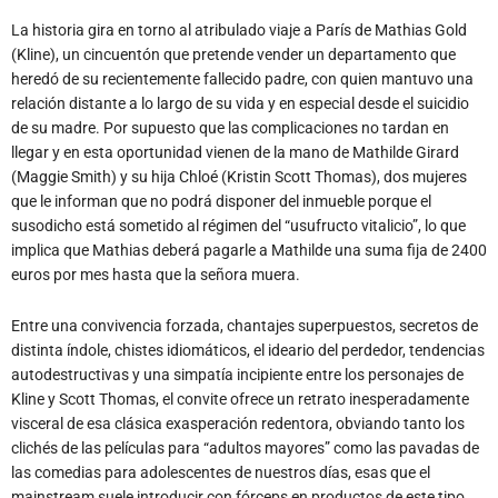
La historia gira en torno al atribulado viaje a París de Mathias Gold
(Kline), un cincuentón que pretende vender un departamento que
heredó de su recientemente fallecido padre, con quien mantuvo una
relación distante a lo largo de su vida y en especial desde el suicidio
de su madre. Por supuesto que las complicaciones no tardan en
llegar y en esta oportunidad vienen de la mano de Mathilde Girard
(Maggie Smith) y su hija Chloé (Kristin Scott Thomas), dos mujeres
que le informan que no podrá disponer del inmueble porque el
susodicho está sometido al régimen del “usufructo vitalicio”, lo que
implica que Mathias deberá pagarle a Mathilde una suma fija de 2400
euros por mes hasta que la señora muera.
Entre una convivencia forzada, chantajes superpuestos, secretos de
distinta índole, chistes idiomáticos, el ideario del perdedor, tendencias
autodestructivas y una simpatía incipiente entre los personajes de
Kline y Scott Thomas, el convite ofrece un retrato inesperadamente
visceral de esa clásica exasperación redentora, obviando tanto los
clichés de las películas para “adultos mayores” como las pavadas de
las comedias para adolescentes de nuestros días, esas que el
mainstream suele introducir con fórceps en productos de este tipo.