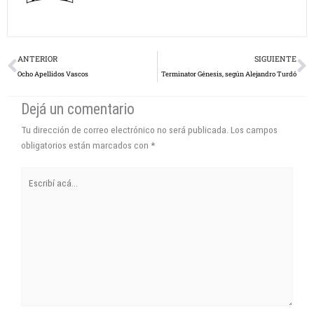
Prev
N
ANTERIOR
SIGUIENTE
Ocho Apellidos Vascos
Terminator Génesis, según Alejandro Turdó
Dejá un comentario
Tu dirección de correo electrónico no será publicada.
Los campos
obligatorios están marcados con
*
Escribí
acá...
Name*