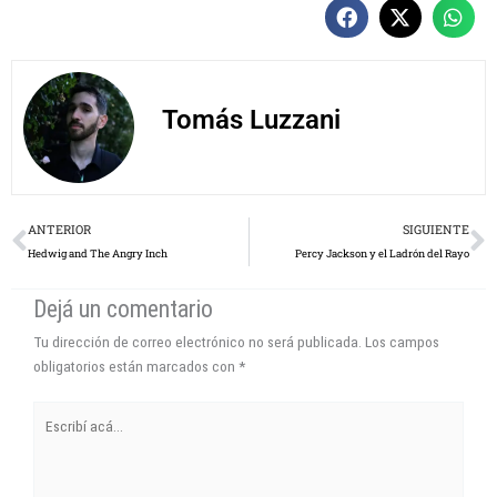
Tomás Luzzani
Prev
N
ANTERIOR
SIGUIENTE
Hedwig and The Angry Inch
Percy Jackson y el Ladrón del Rayo
Dejá un comentario
Tu dirección de correo electrónico no será publicada.
Los campos
obligatorios están marcados con
*
Escribí
acá...