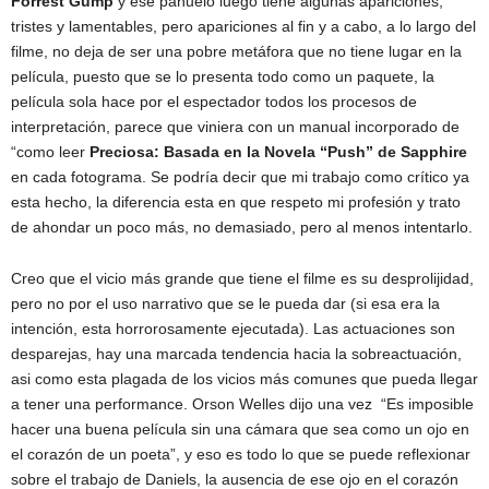
Forrest Gump
y ese pañuelo luego tiene algunas apariciones,
tristes y lamentables, pero apariciones al fin y a cabo, a lo largo del
filme, no deja de ser una pobre metáfora que no tiene lugar en la
película, puesto que se lo presenta todo como un paquete, la
película sola hace por el espectador todos los procesos de
interpretación, parece que viniera con un manual incorporado de
“como leer
Preciosa: Basada en la Novela “Push” de Sapphire
en cada fotograma. Se podría decir que mi trabajo como crítico ya
esta hecho, la diferencia esta en que respeto mi profesión y trato
de ahondar un poco más, no demasiado, pero al menos intentarlo.
Creo que el vicio más grande que tiene el filme es su desprolijidad,
pero no por el uso narrativo que se le pueda dar (si esa era la
intención, esta horrorosamente ejecutada). Las actuaciones son
desparejas, hay una marcada tendencia hacia la sobreactuación,
asi como esta plagada de los vicios más comunes que pueda llegar
a tener una performance. Orson Welles dijo una vez
“Es imposible
hacer una buena película sin una cámara que sea como un ojo en
el corazón de un poeta”, y eso es todo lo que se puede reflexionar
sobre el trabajo de Daniels, la ausencia de ese ojo en el corazón