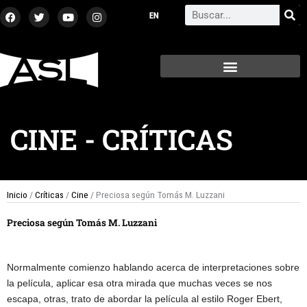
Ir
F
T
Y
I
Search
a
w
o
n
al
c
i
u
s
contenido
e
t
t
t
b
t
u
a
o
e
b
g
o
r
e
r
k
a
m
CINE
-
CRÍTICAS
Inicio
/
Críticas
/
Cine
/ Preciosa según Tomás M. Luzzani
Preciosa según Tomás M. Luzzani
Normalmente comienzo hablando acerca de interpretaciones sobre
la película, aplicar esa otra mirada que muchas veces se nos
escapa, otras, trato de abordar la película al estilo Roger Ebert,