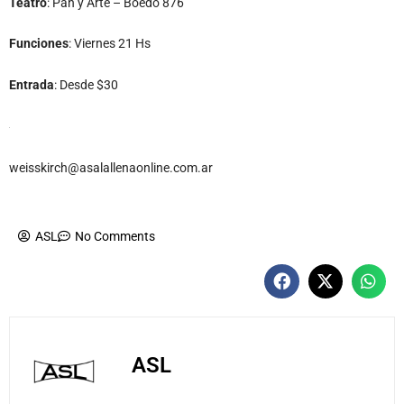
Teatro
: Pan y Arte – Boedo 876
Funciones
: Viernes 21 Hs
Entrada
: Desde $30
weisskirch@asalallenaonline.com.ar
ASL
No Comments
ASL