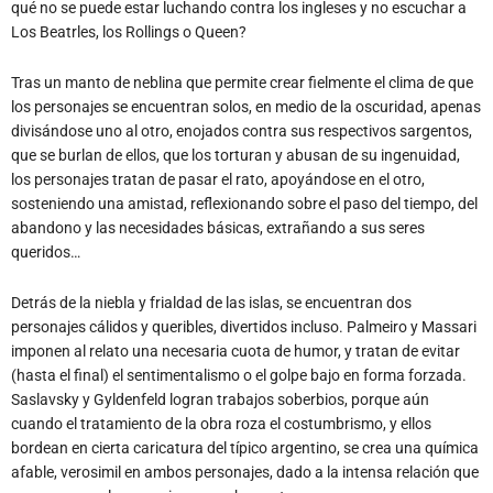
qué no se puede estar luchando contra los ingleses y no escuchar a
Los Beatrles, los Rollings o Queen?
Tras un manto de neblina que permite crear fielmente el clima de que
los personajes se encuentran solos, en medio de la oscuridad, apenas
divisándose uno al otro, enojados contra sus respectivos sargentos,
que se burlan de ellos, que los torturan y abusan de su ingenuidad,
los personajes tratan de pasar el rato, apoyándose en el otro,
sosteniendo una amistad, reflexionando sobre el paso del tiempo, del
abandono y las necesidades básicas, extrañando a sus seres
queridos…
Detrás de la niebla y frialdad de las islas, se encuentran dos
personajes cálidos y queribles, divertidos incluso. Palmeiro y Massari
imponen al relato una necesaria cuota de humor, y tratan de evitar
(hasta el final) el sentimentalismo o el golpe bajo en forma forzada.
Saslavsky y Gyldenfeld logran trabajos soberbios, porque aún
cuando el tratamiento de la obra roza el costumbrismo, y ellos
bordean en cierta caricatura del típico argentino, se crea una química
afable, verosimil en ambos personajes, dado a la intensa relación que