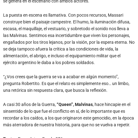
se genera en el escenario con ambos actores.
La puesta en escena es llamativa. Con pocos recursos, Massari
construye bien el paisaje campestre. El humo, la iluminación difusa,
escasa, el maquillaje, el vestuario, y sobretodo el sonido nos lleva a
las Malvinas. Sentimos esa incertidumbre que viven los personajes,
engañados por los tiros lejanos, por la visión, por la espera eterna. No
se deja tampoco afuera la crítica a las condiciones de vida, la
alimentación, el abrigo, e incluso el equipamiento militar que el
ejército argentino le daba a los pobres soldados.
“¿Vos crees que la guerra se va a acabar en algún momento”,
pregunta Robertito. Es que el relato es simplemente eso… un limbo,
una retórica sin respuesta clara, que busca la reflexión.
A casi 30 años de la Guerra,
“Queen”, Malvinas
, hace hincapie en el
sinsentido de lo que fue el conflicto en sí, de lo importante que es
recordar a los caídos, a los que originaron este genocidio, en la época
más aterradora de nuestra historia, para que no se vuelva a repetir.