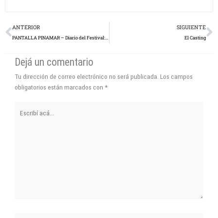
Prev
N
ANTERIOR
SIGUIENTE
PANTALLA PINAMAR – Diario del Festival: Día 6
El Casting
Dejá un comentario
Tu dirección de correo electrónico no será publicada.
Los campos
obligatorios están marcados con
*
Escribí
acá...