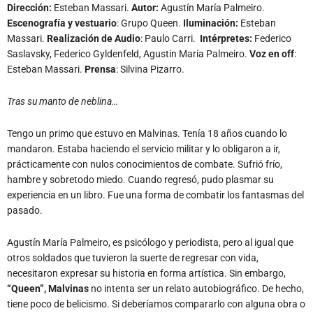
Dirección:
Esteban Massari.
Autor:
Agustín María Palmeiro.
Escenografía y vestuario
: Grupo Queen.
Iluminación:
Esteban
Massari.
Realización de Audio
: Paulo Carri.
Intérpretes:
Federico
Saslavsky, Federico Gyldenfeld, Agustin María Palmeiro.
Voz en off
:
Esteban Massari.
Prensa
: Silvina Pizarro.
Tras su manto de neblina…
Tengo un primo que estuvo en Malvinas. Tenía 18 años cuando lo
mandaron. Estaba haciendo el servicio militar y lo obligaron a ir,
prácticamente con nulos conocimientos de combate. Sufrió frío,
hambre y sobretodo miedo. Cuando regresó, pudo plasmar su
experiencia en un libro. Fue una forma de combatir los fantasmas del
pasado.
Agustín María Palmeiro, es psicólogo y periodista, pero al igual que
otros soldados que tuvieron la suerte de regresar con vida,
necesitaron expresar su historia en forma artística. Sin embargo,
“Queen”, Malvinas
no intenta ser un relato autobiográfico. De hecho,
tiene poco de belicismo. Si deberíamos compararlo con alguna obra o