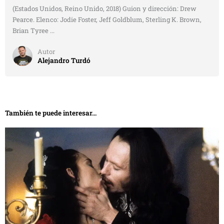
(Estados Unidos, Reino Unido, 2018) Guion y dirección: Drew
Pearce. Elenco: Jodie Foster, Jeff Goldblum, Sterling K. Brown,
Brian Tyree ...
Autor
Alejandro Turdó
También te puede interesar...