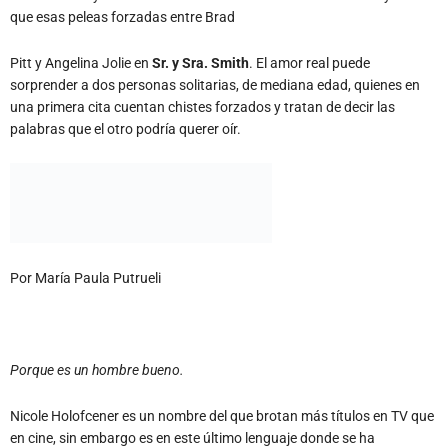
que esas peleas forzadas entre Brad
Pitt y Angelina Jolie en
Sr. y Sra. Smith
. El amor real puede
sorprender a dos personas solitarias, de mediana edad, quienes en
una primera cita cuentan chistes forzados y tratan de decir las
palabras que el otro podría querer oír.
Por María Paula Putrueli
Porque es un hombre bueno.
Nicole Holofcener es un nombre del que brotan más títulos en TV que
en cine, sin embargo es en este último lenguaje donde se ha
destacado, pensemos en
Saber Dar
y especialmente en
Amigos con
Dinero
. Esta última guarda relación con su nueva película,
Una
Segunda Oportunidad
(otro título horrible que pasa a engrosar la