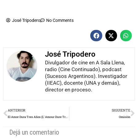
José Tripodero
No Comments
José Tripodero
Divulgador de cine en A Sala Llena,
radio (Cine Continuado), podcast
(Sucesos Argentinos). Investigador
(IIEAC), docente (UNA y demás),
director en proceso.
Prev
N
ANTERIOR
SIGUIENTE
El Amor Dura Tres Años (L’ Amour Dure Trois Ans)
Omisión
Dejá un comentario
Tu dirección de correo electrónico no será publicada.
Los campos
obligatorios están marcados con
*