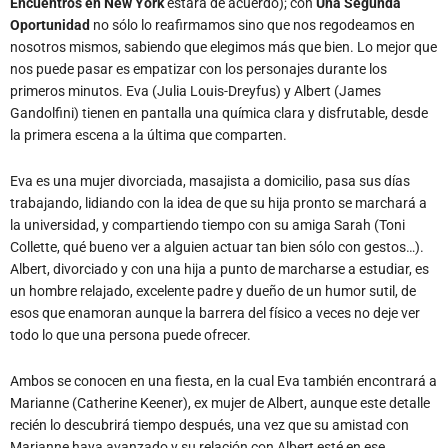
Encuentros en New York
estará de acuerdo); con
Una Segunda
Oportunidad
no sólo lo reafirmamos sino que nos regodeamos en
nosotros mismos, sabiendo que elegimos más que bien. Lo mejor que
nos puede pasar es empatizar con los personajes durante los
primeros minutos. Eva (Julia Louis-Dreyfus) y Albert (James
Gandolfini) tienen en pantalla una química clara y disfrutable, desde
la primera escena a la última que comparten.
Eva es una mujer divorciada, masajista a domicilio, pasa sus días
trabajando, lidiando con la idea de que su hija pronto se marchará a
la universidad, y compartiendo tiempo con su amiga Sarah (Toni
Collette, qué bueno ver a alguien actuar tan bien sólo con gestos…).
Albert, divorciado y con una hija a punto de marcharse a estudiar, es
un hombre relajado, excelente padre y dueño de un humor sutil, de
esos que enamoran aunque la barrera del físico a veces no deje ver
todo lo que una persona puede ofrecer.
Ambos se conocen en una fiesta, en la cual Eva también encontrará a
Marianne (Catherine Keener), ex mujer de Albert, aunque este detalle
recién lo descubrirá tiempo después, una vez que su amistad con
Marianne haya avanzado y su relación con Albert esté en ese