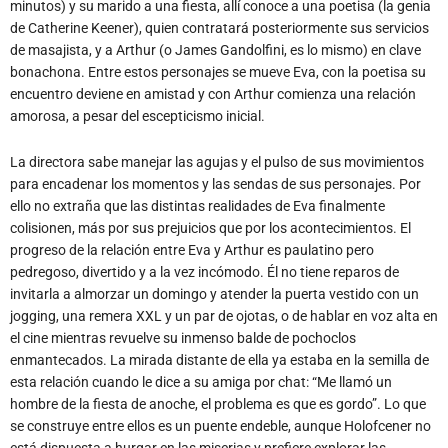
bonachona. Entre estos personajes se mueve Eva, con la poetisa su
encuentro deviene en amistad y con Arthur comienza una relación
amorosa, a pesar del escepticismo inicial.
La directora sabe manejar las agujas y el pulso de sus movimientos
para encadenar los momentos y las sendas de sus personajes. Por
ello no extraña que las distintas realidades de Eva finalmente
colisionen, más por sus prejuicios que por los acontecimientos. El
progreso de la relación entre Eva y Arthur es paulatino pero
pedregoso, divertido y a la vez incómodo. Él no tiene reparos de
invitarla a almorzar un domingo y atender la puerta vestido con un
jogging, una remera XXL y un par de ojotas, o de hablar en voz alta en
el cine mientras revuelve su inmenso balde de pochoclos
enmantecados. La mirada distante de ella ya estaba en la semilla de
esta relación cuando le dice a su amiga por chat: “Me llamó un
hombre de la fiesta de anoche, el problema es que es gordo”. Lo que
se construye entre ellos es un puente endeble, aunque Holofcener no
está dispuesta a hurgar en las miserias y prefiere explorar las
contradicciones impulsadas por los sentimientos, los que suelen
despertar una vez que la tormenta ya pasó.