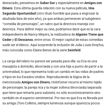
abultada lista de este año), ya que ambas pertenecen al subgénero
“comedia de personajes”, un rubro que la directora maneja con
destreza. Para definir mejor su cine, podríamos decir que es la cara
independiente de Nancy Meyers, la realizadora de
Alguien Tiene que
Ceder
y
El Descanso
, entre otras. El mejor capital de estas comedias
suele ser el elenco. Aquí sorprende la inclusión de Julia Louis-Dreyfus,
más conocida como Elaine Benes de la serie
Seinfeld
.
La carga del relato no parece ser pesada para ella: su Eva es una
masajista a domicilio, divorciada y con una hija a punto de partir a la
universidad, lo que representa todo un cambio en las vidas de padres
e hijos en los Estados Unidos. Reproduciendo la lógica de la
mencionada
Amigos con Dinero
, Holofcener recurre al mismo tejido
de personajes: la pareja rica y la mujer soltera/divorciada/separada
que tiene que remarla para subsistir, no sólo económicamente sino
también en el aspecto sentimental. Por eso es que Eva es llevada por
su amiga (Toni Collette, siempre luminosa aunque aparezca pocos
minutos) y su marido a una fiesta, allí conoce a una poetisa (la genia
de Catherine Keener), quien contratará posteriormente sus servicios
de masajista, y a Arthur (o James Gandolfini, es lo mismo) en clave