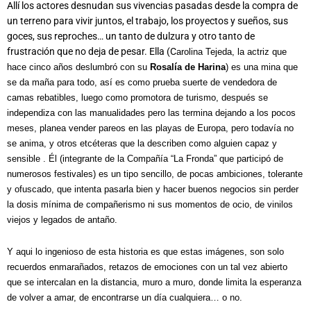
Allí los actores desnudan sus vivencias pasadas desde la compra de
un terreno para vivir juntos, el trabajo, los proyectos y sueños, sus
goces, sus reproches… un tanto de dulzura y otro tanto de
frustración que no deja de pesar. Ella (C
arolina Tejeda
, la actriz que
hace cinco años deslumbró con su
Rosalía de Harina
) es una mina que
se da maña para todo, así es como prueba suerte de vendedora de
camas rebatibles, luego como promotora de turismo, después se
independiza con las manualidades pero las termina dejando a los pocos
meses, planea vender pareos en las playas de Europa, pero todavía no
se anima, y otros etcéteras que la describen como alguien capaz y
sensible . Él (integrante de la Compañía “La Fronda” que participó de
numerosos festivales) es un tipo sencillo, de pocas ambiciones, tolerante
y ofuscado, que intenta pasarla bien y hacer buenos negocios sin perder
la dosis mínima de compañerismo ni sus momentos de ocio, de vinilos
viejos y legados de antaño.
Y aqui lo ingenioso de esta historia es que estas imágenes, son solo
recuerdos enmarañados, retazos de emociones con un tal vez abierto
que se intercalan en la distancia, muro a muro, donde limita la esperanza
de volver a amar, de encontrarse un día cualquiera… o no.