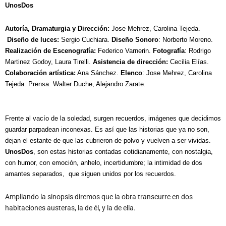
UnosDos
Autoría
, Dramaturgia y Dirección:
Jose Mehrez
,
Carolina Tejeda
.
Diseño de luces
:
Sergio Cuchiara
.
Diseño Sonoro
:
Norberto Moreno
.
Realización de Escenografía
:
Federico Varnerin
.
Fotografía
:
Rodrigo
Martinez Godoy
,
Laura Tirelli
.
Asistencia de dirección
:
Cecilia Elías
.
Colaboración artística
:
Ana Sánchez
.
Elenco
:
Jose Mehrez
,
Carolina
Tejeda
.
Prensa
:
Walter Duche
,
Alejandro Zarate
.
Frente al vacío de la soledad, surgen recuerdos, imágenes que decidimos
guardar parpadean inconexas. Es así que las historias que ya no son,
dejan el estante de que las cubrieron de polvo y vuelven a ser vividas.
UnosDos
, son estas historias contadas cotidianamente, con nostalgia,
con humor, con emoción, anhelo, incertidumbre; la intimidad de dos
amantes separados, que siguen unidos por los recuerdos.
Ampliando la sinopsis diremos que la obra transcurre en dos
habitaciones austeras, la de él, y la de ella.