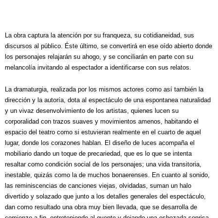
La obra captura la atención por su franqueza, su cotidianeidad, sus
discursos al público. Éste último, se convertirá en ese oído abierto donde
los personajes relajarán su ahogo, y se conciliarán en parte con su
melancolía invitando al espectador a identificarse con sus relatos.
La dramaturgia, realizada por los mismos actores como así también la
dirección y la autoría, dota al espectáculo de una espontanea naturalidad
y un vivaz desenvolvimiento de los artistas, quienes lucen su
corporalidad con trazos suaves y movimientos amenos, habitando el
espacio del teatro como si estuvieran realmente en el cuarto de aquel
lugar, donde los corazones hablan. El diseño de luces acompaña el
mobiliario dando un toque de precariedad, que es lo que se intenta
resaltar como condición social de los personajes; una vida transitoria,
inestable, quizás como la de muchos bonaerenses. En cuanto al sonido,
las reminiscencias de canciones viejas, olvidadas, suman un halo
divertido y solazado que junto a los detalles generales del espectáculo,
dan como resultado una obra muy bien llevada, que se desarrolla de
comienzo a fin, entreteniendo al oyente y dejando una esbozada sonrisa