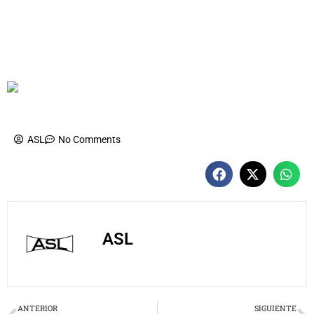
ASL
No Comments
ASL
Prev
N
ANTERIOR
SIGUIENTE