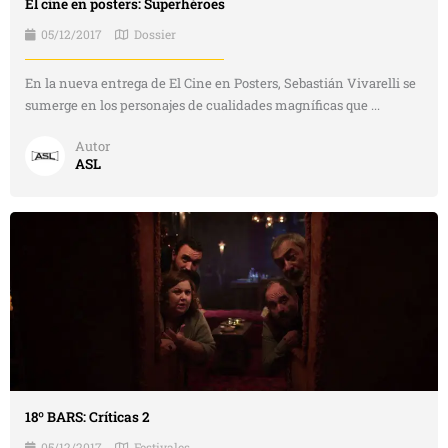
El cine en posters: Superhéroes
05/12/2017
Dossier
En la nueva entrega de El Cine en Posters, Sebastián Vivarelli se
sumerge en los personajes de cualidades magníficas que ...
Autor
ASL
18º BARS: Críticas 2
05/12/2017
Festivales