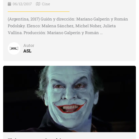
06/12/2017
Cine
(Argentina, 2017) Guión y dirección: Mariano Galperín y Román
Podolsky. Elenco: Malena Sánchez, Michel Noher, Julieta
Vallina. Producción: Mariano Galperín y Román ...
Autor
ASL