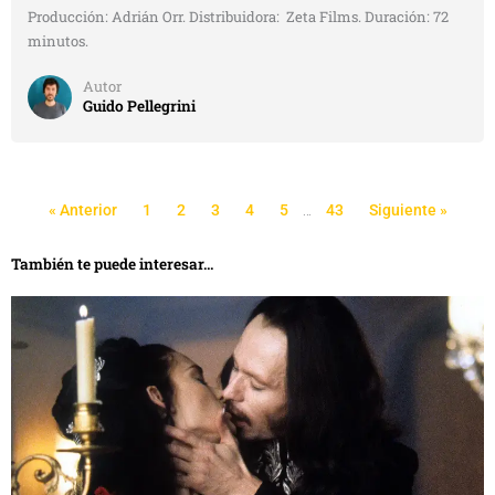
Producción: Adrián Orr. Distribuidora: Zeta Films. Duración: 72
minutos.
Autor
Guido Pellegrini
« Anterior
1
2
3
4
5
…
43
Siguiente »
También te puede interesar...