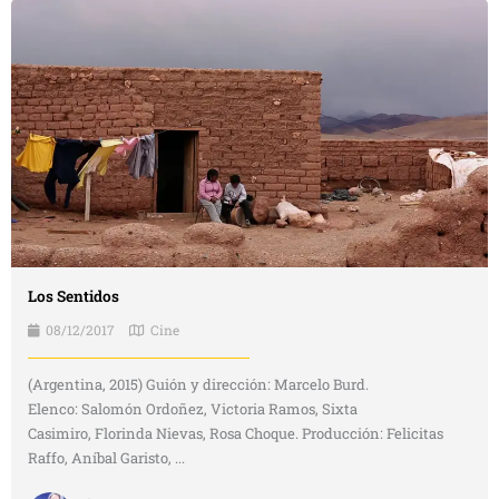
Los Sentidos
08/12/2017
Cine
(Argentina, 2015) Guión y dirección: Marcelo Burd.
Elenco: Salomón Ordoñez, Victoria Ramos, Sixta
Casimiro, Florinda Nievas, Rosa Choque. Producción: Felicitas
Raffo, Aníbal Garisto, ...