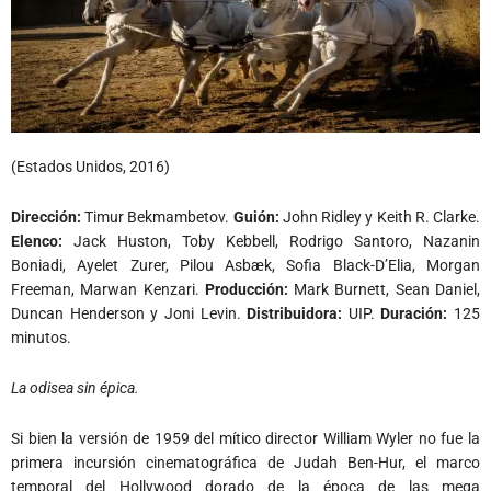
(Estados Unidos, 2016)
Dirección:
Timur Bekmambetov.
Guión:
John Ridley y Keith R. Clarke.
Elenco:
Jack Huston, Toby Kebbell, Rodrigo Santoro, Nazanin
Boniadi, Ayelet Zurer, Pilou Asbæk, Sofia Black-D’Elia, Morgan
Freeman, Marwan Kenzari.
Producción:
Mark Burnett, Sean Daniel,
Duncan Henderson y Joni Levin.
Distribuidora:
UIP.
Duración:
125
minutos.
La odisea sin épica.
Si bien la versión de 1959 del mítico director William Wyler no fue la
primera incursión cinematográfica de Judah Ben-Hur, el marco
temporal del Hollywood dorado de la época de las mega