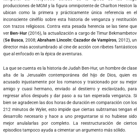
producciones de MGM y la figura omnipotente de Charlton Heston la
ubican como la primera y prácticamente única referencia en el
inconsciente cinéfilo sobre esta historia de venganza y restitución
con trazos religiosos. Contra esta pesada herencia se las tiene que
ver
Ben-Hur
(2016), la actualización a cargo de Timur Bekmambetov
(
Se Busca
, 2008;
Abraham Lincoln: Cazador de Vampiros
, 2012), un
director más acostumbrado al cine de acción con ribetes fantásticos
que al enfocado en la épica de aventuras.
La que se cuenta es la historia de Judah Ben-Hur, un hombre de clase
alta de la Jerusalén contemporánea del hijo de Dios, quien es
acusado injustamente por los romanos y traicionado por su mejor
amigo y cuasi hermano, enviado al destierro y esclavizado, para
regresar años después y dar paso a su tan esperada venganza. Si
bien se agradecen las dos horas de duración en comparación con los
212 minutos de Wyler, esto impide que ciertas subtramas tengan el
desarrollo necesario y hace a uno preguntarse si no hubiese sido
mejor anulalarlas por completo. La reestructuración de ciertos
episodios tampoco ayuda a cimentar un argumento más sólido.