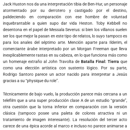
Jack Huston nos da una interpretación tibia de Ben-Hur, un personaje
atormentado por su derrotero y castigado por el destino,
palideciendo en comparación con ese hombre de voluntad
inquebrantable a quien supo dar vida Heston. Toby Kebbell no
desentona en el papel de Messala Severus: si bien los villanos suelen
ser los que mejor la pasan en este tipo de relatos, lo suyo tampoco es
para los anales del séptimo arte. Mención aparte para Ilderim, el
comerciante árabe interpretado por un Morgan Freeman que lleva
inexplicablemente rastas en su cabeza, en lo que funciona más como
un homenaje extraño al John Travolta de
Batalla Final: Tierra
que
como una elección artística con sustento lógico. Por su parte,
Rodrigo Santoro parece un actor nacido para interpretar a Jesús
gracias a su “physique du role”.
Técnicamente de bajo vuelo, la producción parece más cercana a un
telefilm que a una super producción clase A de un estudio “grande”,
otra cuestión que la torna inferior en comparación con la versión
clásica (tampoco posee una paleta de colores atractiva ni un
tratamiento de imagen interesante). La resolución del tercer acto
carece de una épica acorde al marco e incluso no parece animarse a