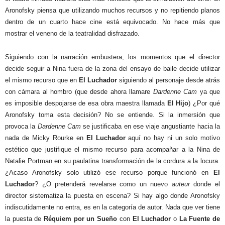
Aronofsky piensa que utilizando muchos recursos y no repitiendo planos
dentro de un cuarto hace cine está equivocado. No hace más que
mostrar el veneno de la teatralidad disfrazado.
Siguiendo con la narración embustera, los momentos que el director
decide seguir a Nina fuera de la zona del ensayo de baile decide utilizar
el mismo recurso que en
El Luchador
siguiendo al personaje desde atrás
con cámara al hombro (que desde ahora llamare
Dardenne Cam
ya que
es imposible despojarse de esa obra maestra llamada
El Hijo
) ¿Por qué
Aronofsky toma esta decisión? No se entiende. Si la inmersión que
provoca la
Dardenne
Cam
se justificaba en ese viaje angustiante hacia la
nada de Micky Rourke en
El Luchador
aquí no hay ni un solo motivo
estético que justifique el mismo recurso para acompañar a la Nina de
Natalie Portman en su paulatina transformación de la cordura a la locura.
¿Acaso Aronofsky solo utilizó ese recurso porque funcionó en
El
Luchador
? ¿O pretenderá revelarse como un nuevo
auteur
donde el
director sistematiza la puesta en escena? Si hay algo donde Aronofsky
indiscutidamente no entra, es en la categoría de autor. Nada que ver tiene
la puesta de
Réquiem por un Sueño
con
El Luchador
o
La Fuente
de