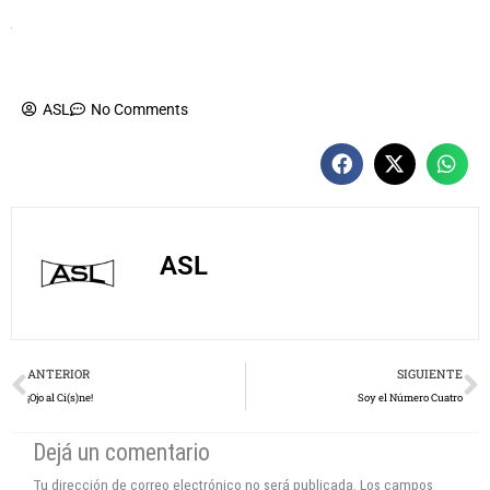
ASL
No Comments
ASL
Prev
N
ANTERIOR
SIGUIENTE
¡Ojo al Ci(s)ne!
Soy el Número Cuatro
Dejá un comentario
Tu dirección de correo electrónico no será publicada.
Los campos