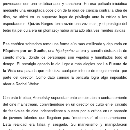
provocador con una estética
cool
y canchera. En esa película iniciática
mediante una encriptada oposición de la idea de ciencia contra la idea de
dios, se ubicó en un supuesto lugar de privilegio ante la crítica y los
espectadores. Quizás Borges tenia razón una vez mas, y el prestigio del
tedio (la película era un plomazo) había arrasado otra vez mentes ávidas.
Esa estética sobradora tomo una forma aún mas estilizada y depurada en
Réquiem por un Sueño,
una
hijadeputez
artera y canalla disfrazada de
cuento moral, donde los personajes son vejados y humillados todo el
tiempo. El prestigio ganado le dio lugar a más elogios por
La Fuente
de
la Vida
una pavada que ridiculiza cualquier intento de megalomanía
por
parte del director. Como dato curioso la película logra algo imposible;
afear a Rachel Weisz.
Con este tríptico, Aronofsky supuestamente se ubicaba a contra corriente
del cine mainstream, convirtiéndose en un director de culto en el circuito
de festivales de cine independiente y puesto por la crítica en un panteón
de jóvenes talentos que llegaban para “modernizar” el cine americano.
Esta realidad era falsa y sesgada. Su manierismo y manipulación