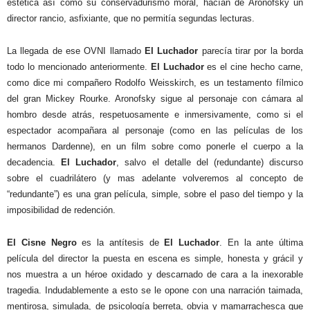
estética así como su conservadurismo moral, hacían de Aronofsky un
director rancio, asfixiante, que no permitía segundas lecturas.
La llegada de ese OVNI llamado
El Luchador
parecía tirar por la borda
todo lo mencionado anteriormente.
El Luchador
es el cine hecho carne,
como dice mi compañero Rodolfo Weisskirch, es un testamento fílmico
del gran Mickey Rourke. Aronofsky sigue al personaje con cámara al
hombro desde atrás, respetuosamente e inmersivamente, como si el
espectador acompañara al personaje (como en las películas de los
hermanos Dardenne), en un film sobre como ponerle el cuerpo a la
decadencia.
El Luchador
, salvo el detalle del (redundante) discurso
sobre el cuadrilátero (y mas adelante volveremos al concepto de
“redundante”) es una gran película, simple, sobre el paso del tiempo y la
imposibilidad de redención.
El Cisne Negro
es la antítesis de
El Luchador
. En la ante última
película del director la puesta en escena es simple, honesta y grácil y
nos muestra a un héroe oxidado y descarnado de cara a la inexorable
tragedia. Indudablemente a esto se le opone con una narración taimada,
mentirosa, simulada, de psicología berreta, obvia y mamarrachesca que