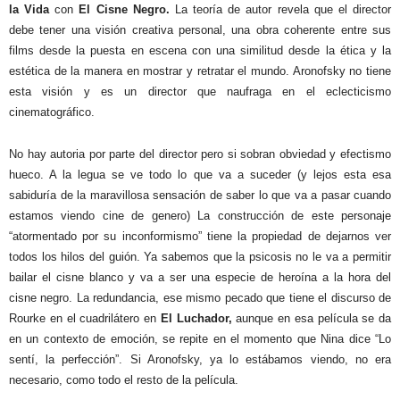
la Vida
con
El Cisne Negro.
La teoría de autor revela que el director
debe tener una visión creativa personal, una obra coherente entre sus
films desde la puesta en escena con una similitud desde la ética y la
estética de la manera en mostrar y retratar el mundo. Aronofsky no tiene
esta visión y es un director que naufraga en el eclecticismo
cinematográfico.
No hay autoria por parte del director pero si sobran obviedad y efectismo
hueco. A la legua se ve todo lo que va a suceder (y lejos esta esa
sabiduría de la maravillosa sensación de saber lo que va a pasar cuando
estamos viendo cine de genero) La construcción de este personaje
“atormentado por su inconformismo” tiene la propiedad de dejarnos ver
todos los hilos del guión. Ya sabemos que la psicosis no le va a permitir
bailar el cisne blanco y va a ser una especie de heroína a la hora del
cisne negro. La redundancia, ese mismo pecado que tiene el discurso de
Rourke en el cuadrilátero en
El Luchador,
aunque en esa película se da
en un contexto de emoción, se repite en el momento que Nina dice “Lo
sentí, la perfección”. Si Aronofsky, ya lo estábamos viendo, no era
necesario, como todo el resto de la película.