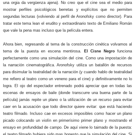
una orgia da vergüenza ajena). No creo que el cine sea el medio para
mostrar perfiles psicológicos berretas y explícitos que no permiten
segundas lecturas (volviendo al perfil de Aronofsky como director). Para
tratar este tema lean el erudito y extraordinario texto de Emiliano Román
que vale la pena mas incluso que la película entera.
Ahora bien, regresando al tema de la construcción cinética volvamos al
tema de la puesta en escena mentirosa.
El Cisne Negro
funciona
perfectamente como una simulación del cine. Como una impostación de
la narración cinematográfica. Aronofsky utiliza un batallón de recursos
para disimular la teatralidad de la narración (y cuando hablo de teatralidad
me refiero al teatro como un veneno para el cine) y definitivamente no lo
logra. El ojo del espectador entrenado podrá apreciar que en todas las
escenas de ensayos de baile (donde transcurre una buena parte de la
película) jamás repite un plano o la utilización de un recurso para evitar
caer en la acusación que todo director quiere evitar: que está haciendo
teatro filmado. Incluso cae en excesos imposibles como hacer un plano
picado colocando un violín en primerísimo primer plano y mostrando el
ensayo en profundidad de campo. De aquí viene lo taimado de la puesta:
el teatro filmado hubiera sido mas honesto que la simulación del cine. Si