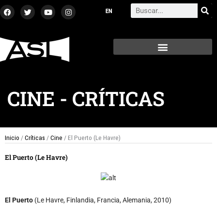
Ir
F
T
Y
I
Search
a
w
o
n
al
c
i
u
s
contenido
e
t
t
t
b
t
u
a
o
e
b
g
o
r
e
r
k
a
m
CINE
-
CRÍTICAS
Inicio
/
Críticas
/
Cine
/ El Puerto (Le Havre)
El Puerto (Le Havre)
El Puerto
(Le Havre, Finlandia, Francia, Alemania, 2010)