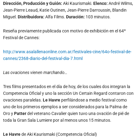
Dirección, Producción y Guión:
Aki Kaurismaki.
Elenco:
André Wilms,
Jean-Pierre Leaud, Katie Outinen, Jean-Pierre Darroussin, Blandin
Miguel.
Distribuidora:
Alfa Films.
Duración:
103 minutos.
Reseña previamente publicada con motivo de exhibición en el 64º
Festival de Cannes:
http://www.asalallenaonline.com.ar/festivales-cine/64o-festival-de-
cannes/2368-diario-del-festival-dia-7.html
Las ovaciones vienen marchando…
Tres films presentados en el día de hoy, de los cuales dos integran la
Competencia Oficial y uno la sección Un Certain Regard contaron con
ovaciones paralelas.
Le Havre
perfilándose a medio festival como
uno de los primeros ejemplos a ser considerados para la Palma de
Oro y
Patter
del veterano Cavalier quien tuvo una ovación de pié de
toda la Gran Sala Lumiere por al menos unos 15 minutos.
Le Havre
de Aki Kaurismaki (Competencia Oficial)