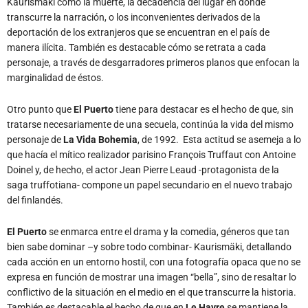
Kaurismäki como la muerte, la decadencia del lugar en dónde
transcurre la narración, o los inconvenientes derivados de la
deportación de los extranjeros que se encuentran en el país de
manera ilícita. También es destacable cómo se retrata a cada
personaje, a través de desgarradores primeros planos que enfocan la
marginalidad de éstos.
Otro punto que
El Puerto
tiene para destacar es el hecho de que, sin
tratarse necesariamente de una secuela, continúa la vida del mismo
personaje de
La Vida
Bohemia
, de 1992. Esta actitud se asemeja a lo
que hacía el mítico realizador parisino François Truffaut con Antoine
Doinel y, de hecho, el actor Jean Pierre Leaud -protagonista de la
saga truffotiana- compone un papel secundario en el nuevo trabajo
del finlandés.
El Puerto
se enmarca entre el drama y la comedia, géneros que tan
bien sabe dominar –y sobre todo combinar- Kaurismäki, detallando
cada acción en un entorno hostil, con una fotografía opaca que no se
expresa en función de mostrar una imagen “bella”, sino de resaltar lo
conflictivo de la situación en el medio en el que transcurre la historia.
También es destacable el hecho de que en
Le Havre
se mantiene la