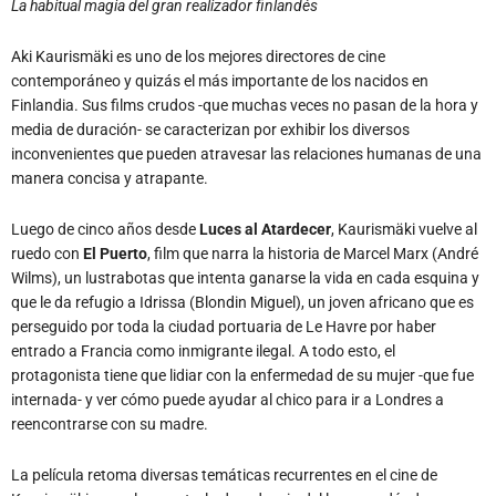
La habitual magia del gran realizador finlandés
Aki Kaurismäki es uno de los mejores directores de cine
contemporáneo y quizás el más importante de los nacidos en
Finlandia. Sus films crudos -que muchas veces no pasan de la hora y
media de duración- se caracterizan por exhibir los diversos
inconvenientes que pueden atravesar las relaciones humanas de una
manera concisa y atrapante.
Luego de cinco años desde
Luces al Atardecer
, Kaurismäki vuelve al
ruedo con
El Puerto
, film que narra la historia de Marcel Marx (André
Wilms), un lustrabotas que intenta ganarse la vida en cada esquina y
que le da refugio a Idrissa (Blondin Miguel), un joven africano que es
perseguido por toda la ciudad portuaria de Le Havre por haber
entrado a Francia como inmigrante ilegal. A todo esto, el
protagonista tiene que lidiar con la enfermedad de su mujer -que fue
internada- y ver cómo puede ayudar al chico para ir a Londres a
reencontrarse con su madre.
La película retoma diversas temáticas recurrentes en el cine de