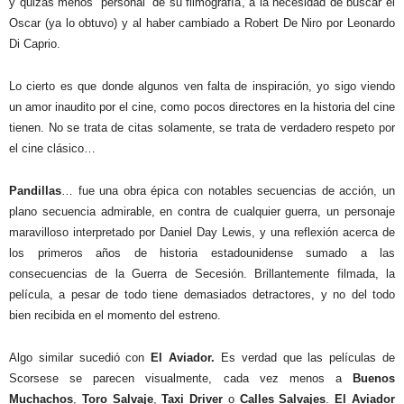
y quizás menos “personal” de su filmografía, a la necesidad de buscar el
Oscar (ya lo obtuvo) y al haber cambiado a Robert De Niro por Leonardo
Di Caprio.
Lo cierto es que donde algunos ven falta de inspiración, yo sigo viendo
un amor inaudito por el cine, como pocos directores en la historia del cine
tienen. No se trata de citas solamente, se trata de verdadero respeto por
el cine clásico…
Pandillas
… fue una obra épica con notables secuencias de acción, un
plano secuencia admirable, en contra de cualquier guerra, un personaje
maravilloso interpretado por Daniel Day Lewis, y una reflexión acerca de
los primeros años de historia estadounidense sumado a las
consecuencias de la Guerra de Secesión. Brillantemente filmada, la
película, a pesar de todo tiene demasiados detractores, y no del todo
bien recibida en el momento del estreno.
Algo similar sucedió con
El Aviador.
Es verdad que las películas de
Scorsese se parecen visualmente, cada vez menos a
Buenos
Muchachos
,
Toro Salvaje
,
Taxi Driver
o
Calles Salvajes
.
El Aviador