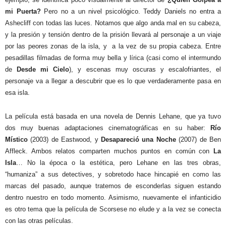
mi Puerta?
Pero no a un nivel psicológico. Teddy Daniels no entra a
Ashecliff con todas las luces. Notamos que algo anda mal en su cabeza,
y la presión y tensión dentro de la prisión llevará al personaje a un viaje
por las peores zonas de la isla, y
a la vez de su propia cabeza. Entre
pesadillas filmadas de forma muy bella y lírica (casi como el intermundo
de
Desde mi Cielo
), y escenas muy oscuras y escalofriantes, el
personaje va a llegar a descubrir que es lo que verdaderamente pasa en
esa isla.
La película está basada en una novela de Dennis Lehane, que ya tuvo
dos muy buenas adaptaciones cinematográficas en su haber:
Río
Místico
(2003) de Eastwood, y
Desapareció una Noche
(2007) de Ben
Affleck. Ambos relatos comparten muchos puntos en común con
La
Isla
… No la época o la estética, pero Lehane en las tres obras,
“humaniza” a sus detectives, y sobretodo hace hincapié en como las
marcas del pasado, aunque tratemos de esconderlas siguen estando
dentro nuestro en todo momento. Asimismo, nuevamente el infanticidio
es otro tema que la película de Scorsese no elude y a la vez se conecta
con las otras películas.