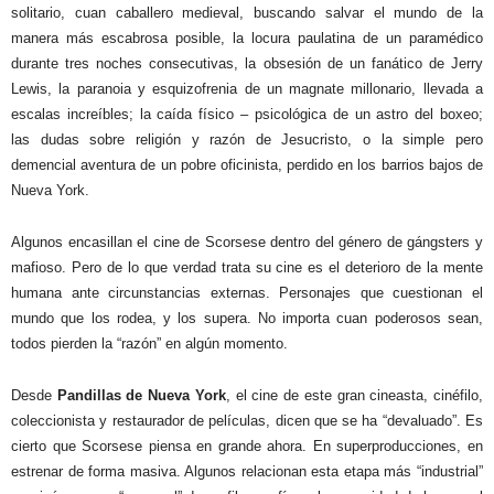
solitario, cuan caballero medieval, buscando salvar el mundo de la
manera más escabrosa posible, la locura paulatina de un paramédico
durante tres noches consecutivas, la obsesión de un fanático de Jerry
Lewis, la paranoia y esquizofrenia de un magnate millonario, llevada a
escalas increíbles; la caída físico – psicológica de un astro del boxeo;
las dudas sobre religión y razón de Jesucristo, o la simple pero
demencial aventura de un pobre oficinista, perdido en los barrios bajos de
Nueva York.
Algunos encasillan el cine de Scorsese dentro del género de gángsters y
mafioso. Pero de lo que verdad trata su cine es el deterioro de la mente
humana ante circunstancias externas. Personajes que cuestionan el
mundo que los rodea, y los supera. No importa cuan poderosos sean,
todos pierden la “razón” en algún momento.
Desde
Pandillas de Nueva York
, el cine de este gran cineasta, cinéfilo,
coleccionista y restaurador de películas, dicen que se ha “devaluado”. Es
cierto que Scorsese piensa en grande ahora. En superproducciones, en
estrenar de forma masiva. Algunos relacionan esta etapa más “industrial”