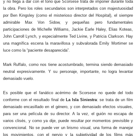
y no llega a dar con el tono que Scorsese trata de imponer durante toda
la obra. Pero los roles secundarios son interpretados con majestuosidad
por Ben Kingsley (como el misterioso director del Hospital), el siempre
admirable Max Von Sidow, y pequeñas pero fundamentales
participaciones de Michelle Williams, Jackie Earle Haley, Elias Koteas,
John Carroll Lynch, y especialmente Ted Livine, y Patricia Clarkson. Hay
una magnífica escena la maravillosa y subvalorada Emily Mortimer se
luce como la “paciente desaparecida”.
Mark Ruffalo, como nos tiene acostumbrado, termina siendo demasiado
neutral expresivamente. Y su personaje, importante, no logra levantar
demasiado vuelo.
Es posible que el fanático acérrimo de Scorsese no quede del todo
conforme con el resultado final de
La Isla Siniestra
: se trata de un film
demasiado encasillado en el género, y con demasiado efectos visuales,
para ser una película de su director. A la vez, el guión no escapa de
varios clisés, y como ya dije, puede resultar por momentos previsible y
convencional. No se puede ver un lirismo visual, una forma de manejar
los movimientos, con el nervio y la subjetividad de los films más