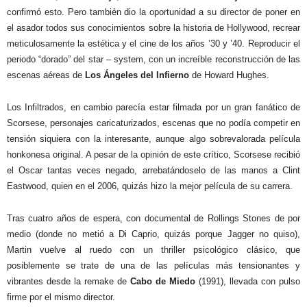
confirmó esto. Pero también dio la oportunidad a su director de poner en
el asador todos sus conocimientos sobre la historia de Hollywood, recrear
meticulosamente la estética y el cine de los años ’30 y ’40. Reproducir el
periodo “dorado” del star – system, con un increíble reconstrucción de las
escenas aéreas de
Los Ángeles del Infierno
de Howard Hughes.
Los Infiltrados, en cambio parecía estar filmada por un gran fanático de
Scorsese, personajes caricaturizados, escenas que no podía competir en
tensión siquiera con la interesante, aunque algo sobrevalorada película
honkonesa original. A pesar de la opinión de este crítico, Scorsese recibió
el Oscar tantas veces negado, arrebatándoselo de las manos a Clint
Eastwood, quien en el 2006, quizás hizo la mejor película de su carrera.
Tras cuatro años de espera, con documental de Rollings Stones de por
medio (donde no metió a Di Caprio, quizás porque Jagger no quiso),
Martin vuelve al ruedo con un thriller psicológico clásico, que
posiblemente se trate de una de las películas más tensionantes y
vibrantes desde la remake de
Cabo de
Miedo
(1991), llevada con pulso
firme por el mismo director.