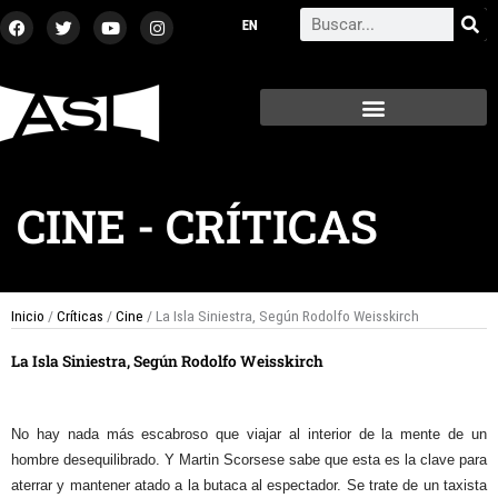
Ir
F
T
Y
I
Search
a
w
o
n
al
c
i
u
s
contenido
e
t
t
t
b
t
u
a
o
e
b
g
o
r
e
r
k
a
m
CINE
-
CRÍTICAS
Inicio
/
Críticas
/
Cine
/ La Isla Siniestra, Según Rodolfo Weisskirch
La Isla Siniestra, Según Rodolfo Weisskirch
No hay nada más escabroso que viajar al interior de la mente de un
hombre desequilibrado. Y Martin Scorsese sabe que esta es la clave para
aterrar y mantener atado a la butaca al espectador. Se trate de un taxista