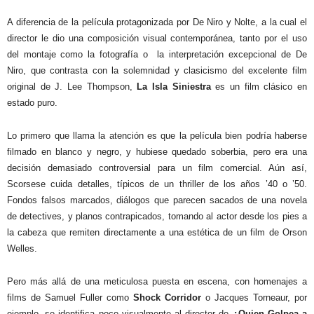
A diferencia de la película protagonizada por De Niro y Nolte, a la cual el
director le dio una composición visual contemporánea, tanto por el uso
del montaje como la fotografía o
la interpretación excepcional de De
Niro, que contrasta con la solemnidad y clasicismo del excelente film
original de J. Lee Thompson,
La Isla Siniestra
es un film clásico en
estado puro.
Lo primero que llama la atención es que la película bien podría haberse
filmado en blanco y negro, y hubiese quedado soberbia, pero era una
decisión demasiado controversial para un film comercial. Aún así,
Scorsese cuida detalles, típicos de un thriller de los años ’40 o ’50.
Fondos falsos marcados, diálogos que parecen sacados de una novela
de detectives, y planos contrapicados, tomando al actor desde los pies a
la cabeza que remiten directamente a una estética de un film de Orson
Welles.
Pero más allá de una meticulosa puesta en escena, con homenajes a
films de Samuel Fuller como
Shock Corridor
o Jacques Torneaur, por
ejemplo, se identifica poco visualmente al director de
¿Quien Golpea a