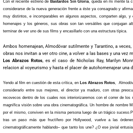
Con el reciente estreno de
Bastardos Sin Gloria
, queda en mi mente la c
considerarse de la nueva generación frente a éste ya consagrado y afirma
muy distintos, e incomparables en algunos aspectos, comparten algo, y e
homenajes y los géneros, sus obras son tan versátiles que conjugan alte
terminar de ver uno de sus films y encasillarlo con una estructura típica.
Ambos homenajean, Almodóvar sutilmente y Tarantino, a veces, u
obras nos invitan a ver otro cine, a volver a las bases y una vez 
Los Abrazos Rotos
, es el caso de Nicholas Ray, Marilyn Monr
relacion al voyeurismo y hasta el placer de autohomenajear una 
Yendo al film en cuestión de esta crítica, en
Los Abrazos Rotos
,
Almodóva
considerarlo entre sus mejores, el director ya maduro, con otras preocu
recovecos dentro de los cuales nos interiorizaremos con el correr de los
magnífica visión sobre una obra cinematográfica. Un hombre de nombre Ma
por el mismo, conviven en la misma persona luego de un trágico suceso.
P
tras un paso más que fructífero por Hollywood, vuelve a las órdenes
cinematográficamente hablando– que tanto los une? ¿O ese jovial entusi