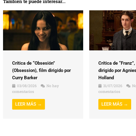
También te puede interesar...
Crítica de “Obsesión”
Crítica de “Franz”,
(Obsession), film dirigido por
dirigido por Agnie
Curry Barker
Holland
03/08/2026
No hay
31/07/2026
No
comentarios
comentarios
LEER MÁS →
LEER MÁS →