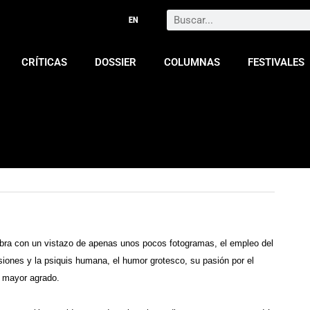
Search
CRÍTICAS
DOSSIER
COLUMNAS
FESTIVALES
bra con un vistazo de apenas unos pocos fotogramas, el empleo del
siones y la psiquis humana, el humor grotesco, su pasión por el
u mayor agrado.