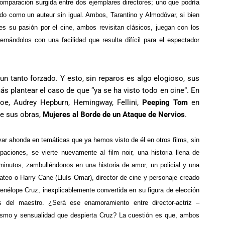
omparación surgida entre dos ejemplares directores; uno que podría
do como un auteur sin igual. Ambos, Tarantino y Almodóvar, si bien
s su pasión por el cine, ambos revisitan clásicos, juegan con los
rnándolos con una facilidad que resulta difícil para el espectador
n tanto forzado. Y esto, sin reparos es algo elogioso, sus
más plantear el caso de que “ya se ha visto todo en cine”. En
oe, Audrey Hepburn, Hemingway, Fellini,
Peeping Tom
en
de sus obras,
Mujeres al Borde de un Ataque de Nervios
.
r ahonda en temáticas que ya hemos visto de él en otros films, sin
paciones, se vierte nuevamente al film noir, una historia llena de
 minutos, zambulléndonos en una historia de amor, un policial y una
teo o Harry Cane (Lluís Omar), director de cine y personaje creado
enélope Cruz, inexplicablemente convertida en su figura de elección
 del maestro. ¿Será ese enamoramiento entre director-actriz –
asmo y sensualidad que despierta Cruz? La cuestión es que, ambos