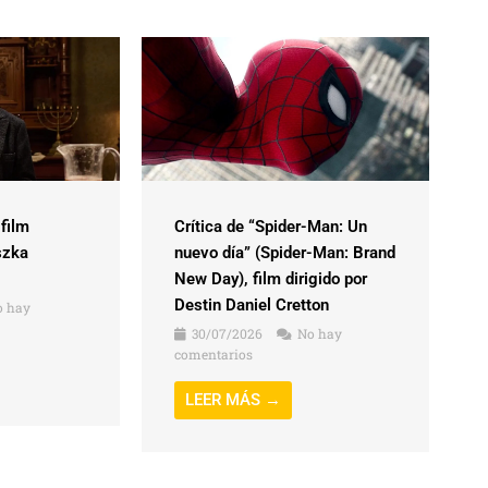
 film
Crítica de “Spider-Man: Un
szka
nuevo día” (Spider-Man: Brand
New Day), film dirigido por
Destin Daniel Cretton
 hay
30/07/2026
No hay
comentarios
LEER MÁS →