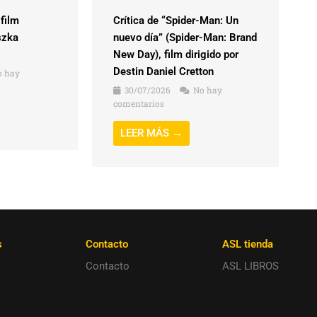
 film
Crítica de “Spider-Man: Un
szka
nuevo día” (Spider-Man: Brand
New Day), film dirigido por
Destin Daniel Cretton
 hay
30/07/2026
No hay
comentarios
LEER MÁS →
s
Contacto
ASL tienda
Contacto
ASL LIBROS