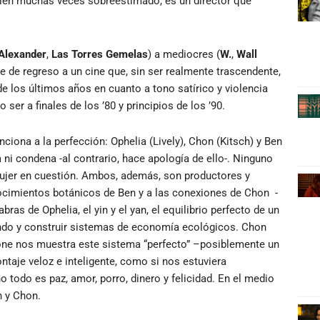
ién muchas veces sobreestimado, es un director que
Alexander
,
Las Torres Gemelas
) a mediocres (
W.
,
Wall
e de regreso a un cine que, sin ser realmente trascendente,
los últimos años en cuanto a tono satírico y violencia
ser a finales de los ’80 y principios de los ’90.
iona a la perfección: Ophelia (Lively), Chon (Kitsch) y Ben
ni condena -al contrario, hace apología de ello-. Ninguno
 mujer en cuestión. Ambos, además, son productores y
nocimientos botánicos de Ben y a las conexiones de Chon -
ras de Ophelia, el yin y el yan, el equilibrio perfecto de un
mundo y construir sistemas de economía ecológicos. Chon
tone nos muestra este sistema “perfecto” –posiblemente un
aje veloz e inteligente, como si nos estuviera
no todo es paz, amor, porro, dinero y felicidad. En el medio
n y Chon.