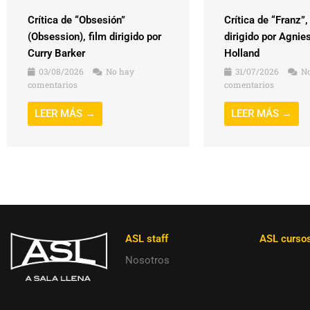
Crítica de “Obsesión”
Crítica de “Franz”,
(Obsession), film dirigido por
dirigido por Agnie
Curry Barker
Holland
03/08/2026
No hay
31/07/2026
No
comentarios
comentarios
LEER MÁS →
LEER MÁS →
ASL staff
ASL curso
Nosotros