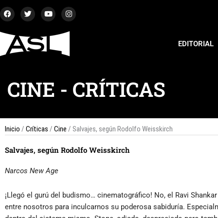
Ir
F
T
Y
I
a
w
o
n
al
c
i
u
s
contenido
e
t
t
t
b
t
u
a
EDITORIAL
o
e
b
g
o
r
e
r
k
a
m
CINE
-
CRÍTICAS
Inicio
/
Críticas
/
Cine
/ Salvajes, según Rodolfo Weisskirch
Salvajes, según Rodolfo Weisskirch
Narcos New Age
¡Llegó el gurú del budismo… cinematográfico! No, el Ravi Shankar n
entre nosotros para inculcarnos su poderosa sabiduría. Especialm