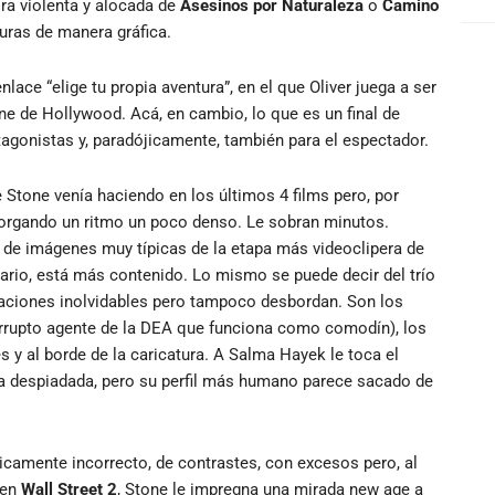
ira violenta y alocada de
Asesinos por Naturaleza
o
Camino
uras de manera gráfica.
lace “elige tu propia aventura”, en el que Oliver juega a ser
ine de Hollywood. Acá, en cambio, lo que es un final de
otagonistas y, paradójicamente, también para el espectador.
 Stone venía haciendo en los últimos 4 films pero, por
orgando un ritmo un poco denso. Le sobran minutos.
 de imágenes muy típicas de la etapa más videoclipera de
rario, está más contenido. Lo mismo se puede decir del trío
etaciones inolvidables pero tampoco desbordan. Son los
 corrupto agente de la DEA que funciona como comodín), los
y al borde de la caricatura. A Salma Hayek le toca el
a despiadada, pero su perfil más humano parece sacado de
ticamente incorrecto, de contrastes, con excesos pero, al
 en
Wall Street 2
, Stone le impregna una mirada new age a