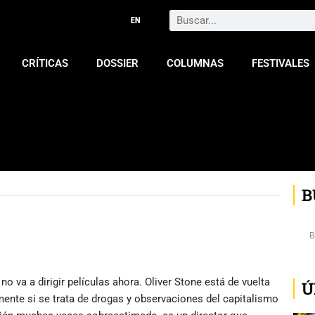
Search
CRÍTICAS
DOSSIER
COLUMNAS
FESTIVALES
B
o va a dirigir películas ahora. Oliver Stone está de vuelta
Ú
ente si se trata de drogas y observaciones del capitalismo