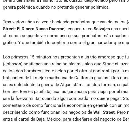
dentro del sistema mismo. Stone, odiado, despreciado pero tamb
genera polémica cuando no pretende generar polémica.
Tras varios años de venir haciendo productos que van de malos (
Street: El Dinero Nunca Duerme
), encuentra en
Salvajes
una suert
al menos se puede ver como uno de sus productos más osados de 
gráfica. Y que también lo confirma como el gran narrador que supo 
Los primeros 15 minutos nos presentan a un trío amoroso que func
(Johnson) sostienen una relación bígama, algo que Stone ni juzga 
de los dos hombres siente celos por el otro ni confronta por la
traficantes de la mejor marihuana de California gracias a los co
un ex soldado de la guerra de Afganistán-. Los dos forman, en palab
hombre. Ben es pacifista, usa las ganancias para viajar por el 
usa la fuerza militar cuando algún comprador no quiere pagar. S
comentario de cómo funciona la economía en general- con un mont
describiendo cómo funcionan los negocios de
Wall Street
. Pero 
entra el cartel de Baja, México, para adueñarse del negocio de Be