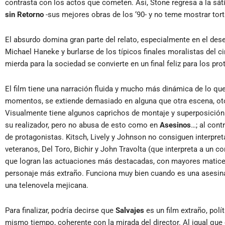
contrasta con los actos que cometen. Así, Stone regresa a la sát
sin Retorno
-sus mejores obras de los ‘90- y no teme mostrar tort
El absurdo domina gran parte del relato, especialmente en el desen
Michael Haneke y burlarse de los típicos finales moralistas del c
mierda para la sociedad se convierte en un final feliz para los pr
El film tiene una narración fluida y mucho más dinámica de lo que
momentos, se extiende demasiado en alguna que otra escena, ot
Visualmente tiene algunos caprichos de montaje y superposición
su realizador, pero no abusa de esto como en
Asesinos
…; al cont
de protagonistas. Kitsch, Lively y Johnson no consiguen interpr
veteranos, Del Toro, Bichir y John Travolta (que interpreta a un
que logran las actuaciones más destacadas, con mayores matices 
personaje más extraño. Funciona muy bien cuando es una asesin
una telenovela mejicana.
Para finalizar, podría decirse que
Salvajes
es un film extraño, polí
mismo tiempo, coherente con la mirada del director. Al igual que