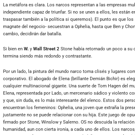
La metáfora es clara. Los narcos representan a las empresas mul
independiente capaz de triunfar. Si no se unen a ellos, les están 
traspasar también a la política si queremos). El punto es que los
magnate del negocio- secuestran a Ophelia, hasta que Ben y Cho
cambio, decidirán dar batalla.
Si bien en
W.
y
Wall Street 2
Stone había retornado un poco a su c
termina siendo más redondo y contrastante.
Por un lado, la pintura del mundo narco toma clisés y lugares co
corporativo. El abogado de Elena (brillante Demián Bichir) es eleg
cualquier multinacional gigante. Una suerte de Tom Hagen del mun
Elena, representada por Lado, un mercenario sádico y violento co
y que, sin duda, es lo más interesante del elenco. Estos dos per
encuentran los femeninos: Ophelia, una joven que extraña la prese
justamente no se puede relacionar con su hija. Este juego de op
firmado por Stone, Winslow y Salerno. OS no descuida la relación
humanidad, aun con cierta ironía, a cada uno de ellos. Los narcos,