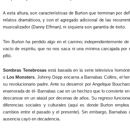
A esta altura, son características de Burton que terminan por def
relatos dramáticos, y con el agregado adicional de las recurren
musicalizador (Danny Elfman), ni siquiera son garantía de éxito.
Tim Burton ha perdido algo en el camino; independientemente de 
vacío de espíritu, que no nos saca ni una mínima carcajada por 
pifió.
Sombras Tenebrosas
está basada en la serie televisiva homó
o
Los Monsters
. Johnny Depp encarna a Barnabas Collins, el her
su revolucionario padre. Ante su desamor por Angelique Boucha
enamorada de él- Barnabas cae en un hechizo que lo convierte en 
descansar en un ataúd por decenas de años. Su regreso funciona 
diferencias sociales y culturales (aquí es donde Burton empl
cambios entre el pasado y el presente). Sin embargo, Barnabas 
ausencia cayó en decadencia.