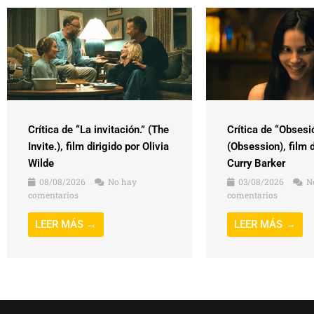
Crítica de “La invitación.” (The
Crítica de “Obsesi
Invite.), film dirigido por Olivia
(Obsession), film d
Wilde
Curry Barker
08/08/2026
No hay
03/08/2026
N
comentarios
comentarios
LEER MÁS →
LEER MÁS →