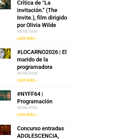
Crítica de “La
invitación.” (The
Invite.), film dirigido
por Olivia Wilde
08/08/2026
LEER MÁS »
#LOCARNO2026 | El
marido de la
programadora
06/08/2026
LEER MÁS »
#NYFF64 |
Programación
05/08/2026
LEER MÁS »
Concurso entradas
ADOLESCENCIA,