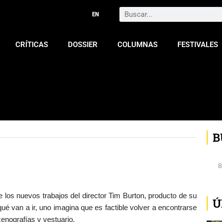
Search
CRÍTICAS
DOSSIER
COLUMNAS
FESTIVALES
B
 los nuevos trabajos del director Tim Burton, producto de su
Ú
ué van a ir, uno imagina que es factible volver a encontrarse
enografías y vestuario.