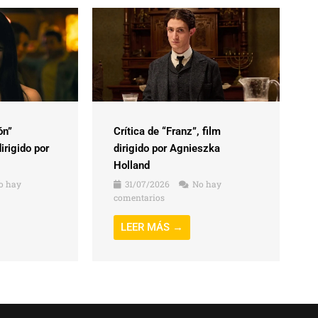
ón”
Crítica de “Franz”, film
irigido por
dirigido por Agnieszka
Holland
o hay
31/07/2026
No hay
comentarios
LEER MÁS →