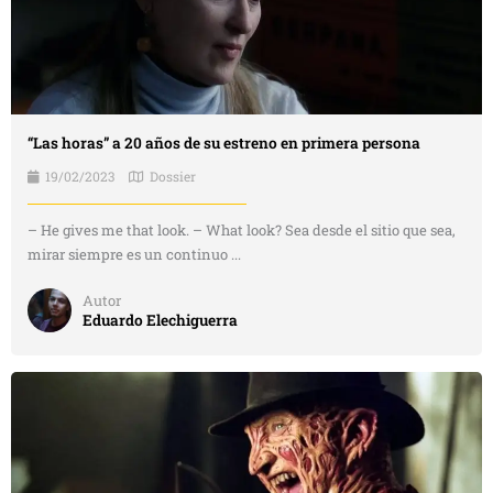
“Las horas” a 20 años de su estreno en primera persona
19/02/2023
Dossier
– He gives me that look. – What look? Sea desde el sitio que sea,
mirar siempre es un continuo ...
Autor
Eduardo Elechiguerra