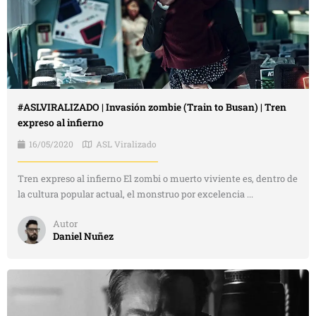
#ASLVIRALIZADO | Invasión zombie (Train to Busan) | Tren
expreso al infierno
16/05/2020
ASL Viralizado
Tren expreso al infierno El zombi o muerto viviente es, dentro de
la cultura popular actual, el monstruo por excelencia ...
Autor
Daniel Nuñez