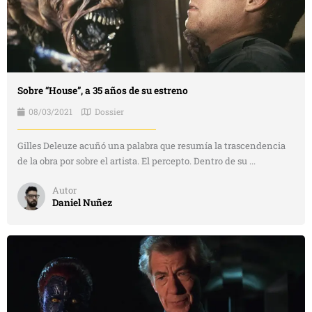
Sobre “House”, a 35 años de su estreno
08/03/2021
Dossier
Gilles Deleuze acuñó una palabra que resumía la trascendencia
de la obra por sobre el artista. El percepto. Dentro de su ...
Autor
Daniel Nuñez