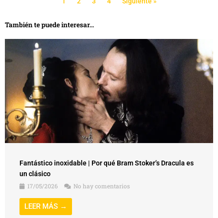
1
2
3
4
Siguiente »
También te puede interesar...
Fantástico inoxidable | Por qué Bram Stoker’s Dracula es
un clásico
17/05/2026
No hay comentarios
LEER MÁS →