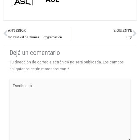
Prev
N
ANTERIOR
SIGUIENTE
65º Festival de Cannes – Programación
Clip
Dejá un comentario
Tu dirección de correo electrónico no será publicada.
Los campos
obligatorios están marcados con
*
Escribí
acá...