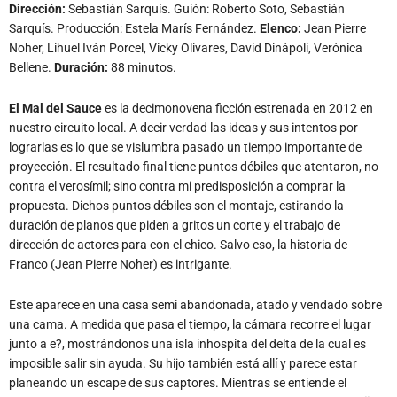
Dirección:
Sebastián Sarquís. Guión: Roberto Soto, Sebastián
Sarquís. Producción: Estela Marís Fernández.
Elenco:
Jean Pierre
Noher, Lihuel Iván Porcel, Vicky Olivares, David Dinápoli, Verónica
Bellene.
Duración:
88 minutos.
El Mal del Sauce
es la decimonovena ficción estrenada en 2012 en
nuestro circuito local. A decir verdad las ideas y sus intentos por
lograrlas es lo que se vislumbra pasado un tiempo importante de
proyección. El resultado final tiene puntos débiles que atentaron, no
contra el verosímil; sino contra mi predisposición a comprar la
propuesta. Dichos puntos débiles son el montaje, estirando la
duración de planos que piden a gritos un corte y el trabajo de
dirección de actores para con el chico. Salvo eso, la historia de
Franco (Jean Pierre Noher) es intrigante.
Este aparece en una casa semi abandonada, atado y vendado sobre
una cama. A medida que pasa el tiempo, la cámara recorre el lugar
junto a e?, mostrándonos una isla inhospita del delta de la cual es
imposible salir sin ayuda. Su hijo también está allí y parece estar
planeando un escape de sus captores. Mientras se entiende el