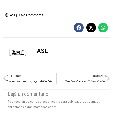
ASL
No Comments
ASL
Prev
N
ANTERIOR
SIGUIENTE
El ocaso de un asesino, según Matías Orta
Para Leer Comiendo Dulce de Leche…
Dejá un comentario
Tu dirección de correo electrónico no será publicada.
Los campos
obligatorios están marcados con
*