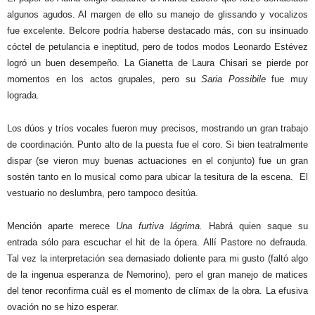
algunos agudos. Al margen de ello su manejo de glissando y vocalizos
fue excelente. Belcore podría haberse destacado más, con su insinuado
cóctel de petulancia e ineptitud, pero de todos modos Leonardo Estévez
logró un buen desempeño. La Gianetta de Laura Chisari se pierde por
momentos en los actos grupales, pero su
Saria Possibile
fue muy
lograda.
Los dúos y tríos vocales fueron muy precisos, mostrando un gran trabajo
de coordinación. Punto alto de la puesta fue el coro. Si bien teatralmente
dispar (se vieron muy buenas actuaciones en el conjunto) fue un gran
sostén tanto en lo musical como para ubicar la tesitura de la escena.
El
vestuario no deslumbra, pero tampoco desitúa.
Mención aparte merece
Una furtiva lágrima.
Habrá quien saque su
entrada sólo para escuchar el hit de la ópera. Allí Pastore no defrauda.
Tal vez la interpretación sea demasiado doliente para mi gusto (faltó algo
de la ingenua esperanza de Nemorino), pero el gran manejo de matices
del tenor reconfirma cuál es el momento de clímax de la obra. La efusiva
ovación no se hizo esperar.