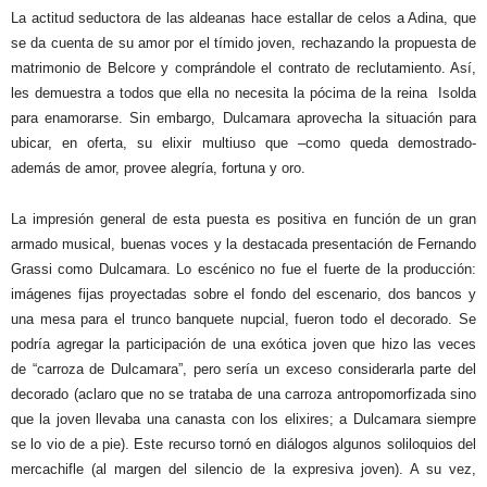
La actitud seductora de las aldeanas hace estallar de celos a Adina, que
se da cuenta de su amor por el tímido joven, rechazando la propuesta de
matrimonio de Belcore y comprándole el contrato de reclutamiento. Así,
les demuestra a todos que ella no necesita la pócima de la reina
Isolda
para enamorarse. Sin embargo, Dulcamara aprovecha la situación para
ubicar, en oferta, su elixir multiuso que –como queda demostrado-
además de amor, provee alegría, fortuna y oro.
La impresión general de esta puesta es positiva en función de un gran
armado musical, buenas voces y la destacada presentación de Fernando
Grassi como Dulcamara. Lo escénico no fue el fuerte de la producción:
imágenes fijas proyectadas sobre el fondo del escenario, dos bancos y
una mesa para el trunco banquete nupcial, fueron todo el decorado. Se
podría agregar la participación de una exótica joven que hizo las veces
de “carroza de Dulcamara”, pero sería un exceso considerarla parte del
decorado (aclaro que no se trataba de una carroza antropomorfizada sino
que la joven llevaba una canasta con los elixires; a Dulcamara siempre
se lo vio de a pie). Este recurso tornó en diálogos algunos soliloquios del
mercachifle (al margen del silencio de la expresiva joven). A su vez,