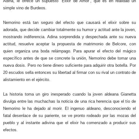
Adina, le ofrece un supuesto “Elixir de Amor”, que es en realidad un
simple vino de Burdeos.
Nemorino está tan seguro del efecto que causará el elixir sobre su
adorada, que decide cambiar totalmente su humor y actitud ante la joven,
mostrando indiferencia. Adina sorprendida y despechada ante su nueva
actitud, resuelve aceptar la propuesta de matrimonio de Belcore, con
quien organiza una boda relámpago. Para apurar el efecto del mágico
específico antes de que se concrete la unión, Nemorino debe tomar una
nueva dosis. Pero no tiene dinero suficiente para adquirir otra botella. Por
20 escudos sella entonces su libertad al firmar con su rival un contrato de
alistamiento en el ejército.
La historia toma un giro inesperado cuando la joven aldeana Gianetta
divulga entre las muchachas la noticia de una rica herencia que el tío de
Nemorino le ha dejado al morir. El ingenuo aldeano, desconociendo el
fatal desenlace de su pariente, se ve pronto rodeado por las mozas del
pueblo y al instante adivina que el elixir ha comenzado a producir sus
efectos.