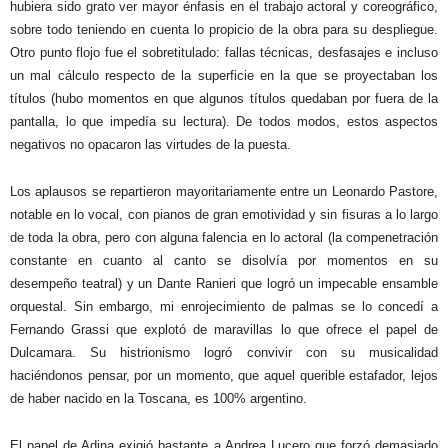
hubiera sido grato ver mayor énfasis en el trabajo actoral y coreográfico,
sobre todo teniendo en cuenta lo propicio de la obra para su despliegue.
Otro punto flojo fue el sobretitulado: fallas técnicas, desfasajes e incluso
un mal cálculo respecto de la superficie en la que se proyectaban los
títulos (hubo momentos en que algunos títulos quedaban por fuera de la
pantalla, lo que impedía su lectura). De todos modos, estos aspectos
negativos no opacaron las virtudes de la puesta.
Los aplausos se repartieron mayoritariamente entre un Leonardo Pastore,
notable en lo vocal, con pianos de gran emotividad y sin fisuras a lo largo
de toda la obra, pero con alguna falencia en lo actoral (la compenetración
constante en cuanto al canto se disolvía por momentos en su
desempeño teatral) y un Dante Ranieri que logró un impecable ensamble
orquestal. Sin embargo, mi enrojecimiento de palmas se lo concedí a
Fernando Grassi que explotó de maravillas lo que ofrece el papel de
Dulcamara. Su histrionismo logró convivir con su musicalidad
haciéndonos pensar, por un momento, que aquel querible estafador, lejos
de haber nacido en la Toscana, es 100% argentino.
El papel de Adina exigió bastante a Andrea Lucero que forzó demasiado