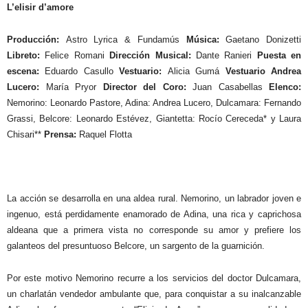
L’elisir d’amore
Producción:
Astro Lyrica & Fundamús
Música:
Gaetano Donizetti
Libreto:
Felice Romani
Dirección Musical:
Dante Ranieri
Puesta en
escena:
Eduardo Casullo
Vestuario:
Alicia Gumá
Vestuario Andrea
Lucero:
María Pryor
Director del Coro:
Juan Casabellas
Elenco:
Nemorino: Leonardo Pastore, Adina: Andrea Lucero, Dulcamara: Fernando
Grassi, Belcore: Leonardo Estévez, Giantetta: Rocío Cereceda* y Laura
Chisari**
Prensa:
Raquel Flotta
La acción se desarrolla en una aldea rural. Nemorino, un labrador joven e
ingenuo, está perdidamente enamorado de Adina, una rica y caprichosa
aldeana que a primera vista no corresponde su amor y prefiere los
galanteos del presuntuoso Belcore, un sargento de la guarnición.
Por este motivo Nemorino recurre a los servicios del doctor Dulcamara,
un charlatán vendedor ambulante que, para conquistar a su inalcanzable