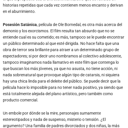
historias repetidas que cada vez contienen menos encanto y derivan
en el aburrimiento.
Posesión Satánica
, película de Ole Bornedal, es otra más acerca del
demonio y los exorcismos. El film resulta tan absurdo que no se
entiende cual es su cometido; es más, tampoco se le puede encontrar
un público determinado al que esté dirigida. No hace falta que una
obra de terror sea brillante para atraer a un determinado grupo de
espectadores; si por decir uno nombramos al colectivo adolescente,
tampoco imaginamos nada llamativo en este film que contenga lo
que buscan los más jóvenes, ya que no asusta, no tiene acción, ni
nada sobrenatural que provoque algún tipo de catarsis, ni siquiera
hay una chica linda para el deleite del público. Se puede decir que la
película hace lo imposible para no tener nada positivo, ya siendo que
está totalmente alejada del plano artístico, pero también como
producto comercial.
Un embole por dónde se la mire, personajes sumamente
estereotipados y nada de suspenso, misterio o tensión. ¿El
argumento? Una familia de padres divorciados y dos niñas, la más