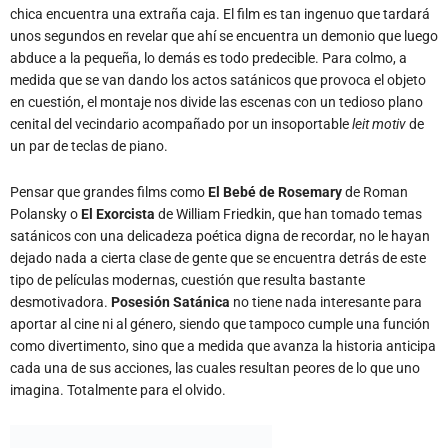
chica encuentra una extraña caja. El film es tan ingenuo que tardará
unos segundos en revelar que ahí se encuentra un demonio que luego
abduce a la pequeña, lo demás es todo predecible. Para colmo, a
medida que se van dando los actos satánicos que provoca el objeto
en cuestión, el montaje nos divide las escenas con un tedioso plano
cenital del vecindario acompañado por un insoportable
leit motiv
de
un par de teclas de piano.
Pensar que grandes films como
El Bebé de Rosemary
de Roman
Polansky o
El Exorcista
de William Friedkin, que han tomado temas
satánicos con una delicadeza poética digna de recordar, no le hayan
dejado nada a cierta clase de gente que se encuentra detrás de este
tipo de películas modernas, cuestión que resulta bastante
desmotivadora.
Posesión Satánica
no tiene nada interesante para
aportar al cine ni al género, siendo que tampoco cumple una función
como divertimento, sino que a medida que avanza la historia anticipa
cada una de sus acciones, las cuales resultan peores de lo que uno
imagina. Totalmente para el olvido.