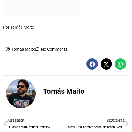
Por Tomás Maito
Tomás Maito
No Comments
Tomás Maito
Prev
N
ANTERIOR
SIGUIENTE
El Pasado es un Animal Grotesco
Fatboy Slim: En vivo desde Big Beach Bootique (Fatboy Slim: Live from the Big Beach Bootique)
Dejá un comentario