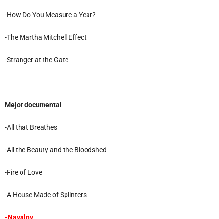
-How Do You Measure a Year?
-The Martha Mitchell Effect
-Stranger at the Gate
Mejor documental
-All that Breathes
-All the Beauty and the Bloodshed
-Fire of Love
-A House Made of Splinters
-Navalny