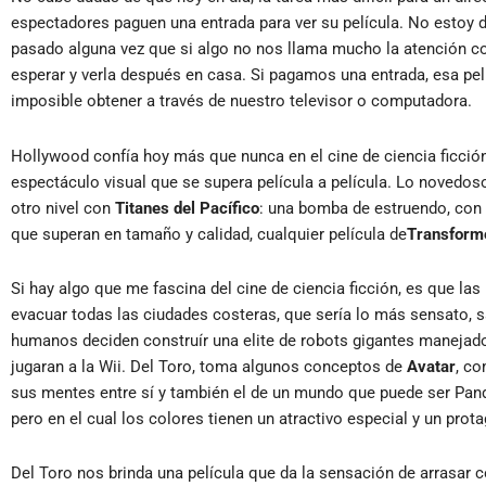
espectadores paguen una entrada para ver su película. No estoy 
pasado alguna vez que si algo no nos llama mucho la atención com
esperar y verla después en casa. Si pagamos una entrada, esa pel
imposible obtener a través de nuestro televisor o computadora.
Hollywood confía hoy más que nunca en el cine de ciencia ficción p
espectáculo visual que se supera película a película. Lo novedoso
otro nivel con
Titanes del Pacífico
: una bomba de estruendo, con 
que superan en tamaño y calidad, cualquier película de
Transform
Si hay algo que me fascina del cine de ciencia ficción, es que las 
evacuar todas las ciudades costeras, que sería lo más sensato, s
humanos deciden construír una elite de robots gigantes manejado
jugaran a la Wii. Del Toro, toma algunos conceptos de
Avatar
, co
sus mentes entre sí y también el de un mundo que puede ser Pando
pero en el cual los colores tienen un atractivo especial y un pro
Del Toro nos brinda una película que da la sensación de arrasar 