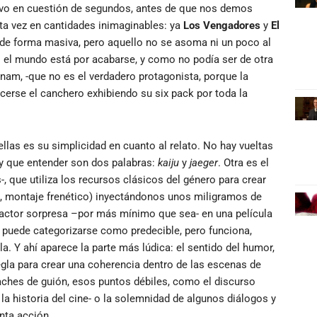
polvo en cuestión de segundos, antes de que nos demos
sta vez en cantidades inimaginables: ya
Los Vengadores
y
El
e forma masiva, pero aquello no se asoma ni un poco al
s el mundo está por acabarse, y como no podía ser de otra
am, -que no es el verdadero protagonista, porque la
hacerse el canchero exhibiendo su six pack por toda la
 ellas es su simplicidad en cuanto al relato. No hay vueltas
ay que entender son dos palabras:
kaiju
y
jaeger
. Otra es el
, que utiliza los recursos clásicos del género para crear
s, montaje frenético) inyectándonos unos miligramos de
factor sorpresa –por más mínimo que sea- en una película
 puede categorizarse como predecible, pero funciona,
a. Y ahí aparece la parte más lúdica: el sentido del humor,
regla para crear una coherencia dentro de las escenas de
aches de guión, esos puntos débiles, como el discurso
a historia del cine- o la solemnidad de algunos diálogos y
nta acción.