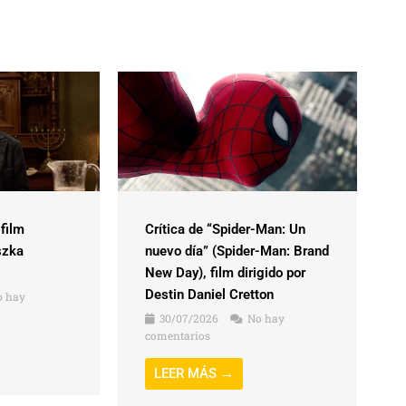
 film
Crítica de “Spider-Man: Un
szka
nuevo día” (Spider-Man: Brand
New Day), film dirigido por
Destin Daniel Cretton
 hay
30/07/2026
No hay
comentarios
LEER MÁS →