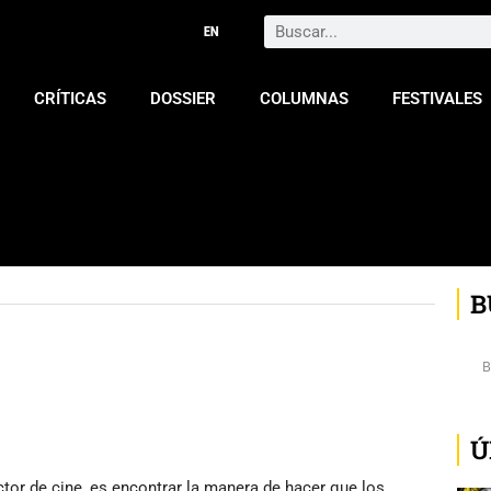
Search
CRÍTICAS
DOSSIER
COLUMNAS
FESTIVALES
B
Ú
ctor de cine, es encontrar la manera de hacer que los