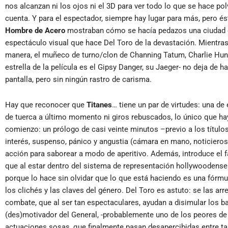
nos alcanzan ni los ojos ni el 3D para ver todo lo que se hace 
cuenta. Y para el espectador, siempre hay lugar para más, pero é
Hombre de Acero
mostraban cómo se hacía pedazos una ciudad d
espectáculo visual que hace Del Toro de la devastación. Mientra
manera, el muñeco de turno/clon de Channing Tatum, Charlie Hunn
estrella de la película es el Gipsy Danger, su Jaeger- no deja de 
pantalla, pero sin ningún rastro de carisma.
Hay que reconocer que
Titanes
… tiene un par de virtudes: una de
de tuerca a último momento ni giros rebuscados, lo único que h
comienzo: un prólogo de casi veinte minutos –previo a los títulos-
interés, suspenso, pánico y angustia (cámara en mano, noticiero
acción para saborear a modo de aperitivo. Además, introduce el 
que al estar dentro del sistema de representación hollywoodense
porque lo hace sin olvidar que lo que está haciendo es una fórmul
los clichés y las claves del género. Del Toro es astuto: se las ar
combate, que al ser tan espectaculares, ayudan a disimular los b
(des)motivador del General, -probablemente uno de los peores de l
actuaciones sosas, que finalmente pasan desapercibidas entre ta