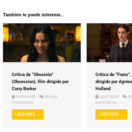
También te puede interesar...
Crítica de “Obsesión”
Crítica de “Franz”,
(Obsession), film dirigido por
dirigido por Agnie
Curry Barker
Holland
03/08/2026
No hay
31/07/2026
No
comentarios
comentarios
LEER MÁS →
LEER MÁS →