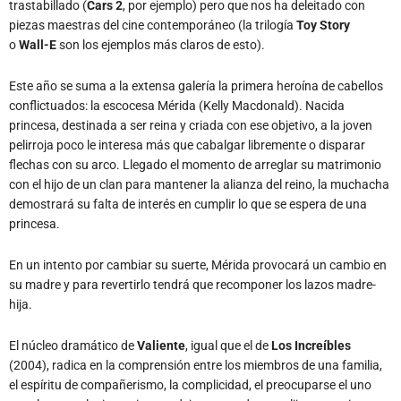
trastabillado (
Cars 2
, por ejemplo) pero que nos ha deleitado con
piezas maestras del cine contemporáneo (la trilogía
Toy Story
o
Wall-E
son los ejemplos más claros de esto).
Este año se suma a la extensa galería la primera heroína de cabellos
conflictuados: la escocesa Mérida (Kelly Macdonald). Nacida
princesa, destinada a ser reina y criada con ese objetivo, a la joven
pelirroja poco le interesa más que cabalgar libremente o disparar
flechas con su arco. Llegado el momento de arreglar su matrimonio
con el hijo de un clan para mantener la alianza del reino, la muchacha
demostrará su falta de interés en cumplir lo que se espera de una
princesa.
En un intento por cambiar su suerte, Mérida provocará un cambio en
su madre y para revertirlo tendrá que recomponer los lazos madre-
hija.
El núcleo dramático de
Valient
e
, igual que el de
Los Increíbles
(2004), radica en la comprensión entre los miembros de una familia,
el espíritu de compañerismo, la complicidad, el preocuparse el uno