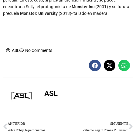
encontrar a Sully -el protagonista de
Monster Inc
(2001) y su futura
precuela
Monster: University
(2013)- tallado en madera.
ASL
No Comments
ASL
Prev
N
ANTERIOR
SIGUIENTE
Volvé Tobey, te perdonamos…
Valiente, según Tomás M. Luzzani