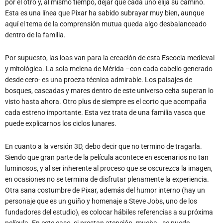
por el otro y, al mismo tiempo, dejar que cada uno elija su camino.
Esta es una línea que Pixar ha sabido subrayar muy bien, aunque
aquí el tema de la comprensión mutua queda algo desbalanceado
dentro de la familia.
Por supuesto, las loas van para la creación de esta Escocia medieval
y mitológica. La sola melena de Mérida –con cada cabello generado
desde cero- es una proeza técnica admirable. Los paisajes de
bosques, cascadas y mares dentro de este universo celta superan lo
visto hasta ahora. Otro plus de siempre es el corto que acompaña
cada estreno importante. Esta vez trata de una familia vasca que
puede explicarnos los ciclos lunares.
En cuanto a la versión 3D, debo decir que no termino de tragarla.
Siendo que gran parte de la película acontece en escenarios no tan
luminosos, y al ser inherente al proceso que se oscurezca la imagen,
en ocasiones no se termina de disfrutar plenamente la experiencia.
Otra sana costumbre de Pixar, además del humor interno (hay un
personaje que es un guiño y homenaje a Steve Jobs, uno de los
fundadores del estudio), es colocar hábiles referencias a su próxima
película. En este caso, si prestan atención -mucha-, se puede