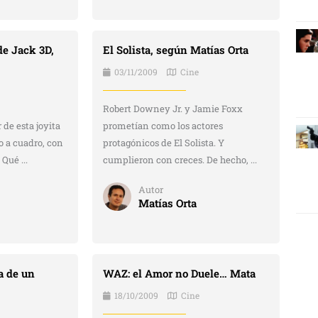
e Jack 3D,
El Solista, según Matías Orta
03/11/2009
Cine
Robert Downey Jr. y Jamie Foxx
 de esta joyita
prometían como los actores
o a cuadro, con
protagónicos de El Solista. Y
Qué ...
cumplieron con creces. De hecho, ...
Autor
Matías Orta
ia de un
WAZ: el Amor no Duele… Mata
18/10/2009
Cine