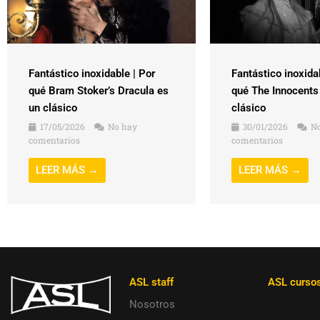
Fantástico inoxidable | Por
Fantástico inoxida
qué Bram Stoker’s Dracula es
qué The Innocents
un clásico
clásico
17/05/2026
No hay
30/01/2026
No
comentarios
comentarios
LEER MÁS →
LEER MÁS →
ASL staff
ASL curso
Nosotros