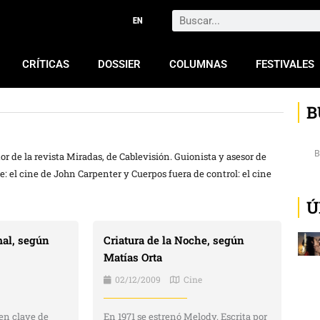
Search
CRÍTICAS
DOSSIER
COLUMNAS
FESTIVALES
B
or de la revista Miradas, de Cablevisión. Guionista y asesor de
e: el cine de John Carpenter y Cuerpos fuera de control: el cine
Ú
al, según
Criatura de la Noche, según
Matías Orta
02/12/2009
Cine
 en clave de
En 1971 se estrenó Melody. Escrita por